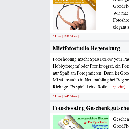
GoodPhot
Wir mach
Fotoshoo
elegant 
0 Likes | 1350 Views |
Mietfotostudio Regensburg
Fotoshooting macht Spaß Follow your Pass
Hobbyfotograf oder Profifotograf, ein Fot
nur Spaß am Fotografieren. Dann ist Goo
Mietfotostudio in Neutraubling bei Regen
Richtige. Es spielt keine Rolle,...
(mehr)
0 Likes | 1447 Views |
Fotoshooting Geschenkgutsche
Geschen
GoodPhot