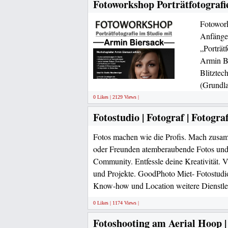
Fotoworkshop Porträtfotografi
Fotowork
Anfänge
„Porträt
Armin Bi
Blitztec
(Grundla
0 Likes | 2129 Views |
Fotostudio | Fotograf | Fotograf
Fotos machen wie die Profis. Mach zus
oder Freunden atemberaubende Fotos und 
Community. Entfessle deine Kreativität. V
und Projekte. GoodPhoto Miet- Fotostudio
Know-how und Location weitere Dienstle
0 Likes | 1174 Views |
Fotoshooting am Aerial Hoop |