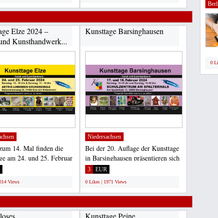
Berl
age Elze 2024 –
Kunsttage Barsinghausen
und Kunsthandwerk...
0 L
achsen
Niedersachsen
 zum 14. Mal finden die
Bei der 20. Auflage der Kunsttage
ge am 24. und 25. Februar
in Barsinghausen präsentieren sich
statt. Rund...
am 17. Februar...
3
EUR
2014 Views
0 Likes | 1971 Views
loses
Kunsttage Peine