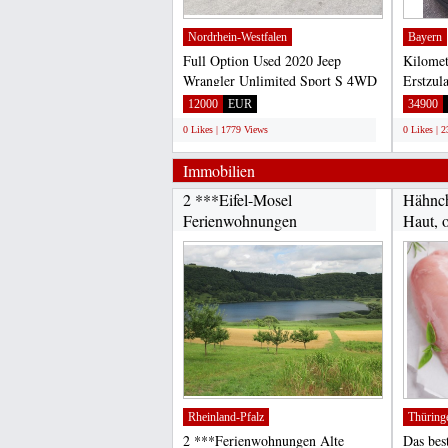
Nordrhein-Westfalen
Bayern
Full Option Used 2020 Jeep
Kilomet
Wrangler Unlimited Sport S 4WD
Erstzul
Very Clean Excellent Condition...
Letzte 
12000
EUR
34900
0 Likes | 1779 Views
0 Likes | 
Immobilien
2 ***Eifel-Mosel
Hähnch
Ferienwohnungen
Haut, 
Rheinland-Pfalz
Thüring
2 ***Ferienwohnungen Alte
Das bes