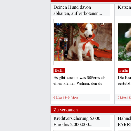
Deinen Hund davon
Katzen
abhalten, auf verbotenen...
Berlin
Berlin
Es gibt kaum etwas Süßeres als
Die Kra
einen kleinen Welpen, den du
gestutzt
gerade vom Züchter...
nicht sp
;
;
0 Likes | 6404 Views
0 Likes | 
Zu verkaufen
Kreditversicherung 5.000
Hähnch
Euro bis 2.000.000...
FARRIA