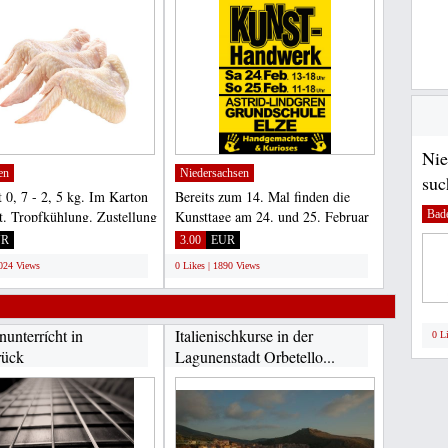
Nie
en
Niedersachsen
suc
 0, 7 - 2, 5 kg. Im Karton
Bereits zum 14. Mal finden die
Bad
t. Tropfkühlung. Zustellung
Kunsttage am 24. und 25. Februar
oren....
in Elze statt. Rund...
UR
3.00
EUR
2024 Views
0 Likes | 1890 Views
nunterrícht in
Italienischkurse in der
0 L
rück
Lagunenstadt Orbetello...