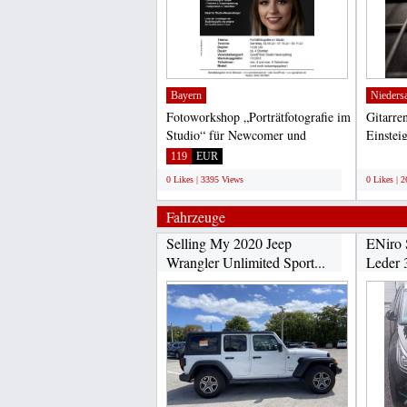
Bayern
Nieders
Fotoworkshop „Porträtfotografie im
Gitarre
Studio“ für Newcomer und
Einstei
Anfänger FOTOWORKSHOP...
alle Alt
119
EUR
;
0 Likes | 3395 Views
0 Likes | 
Fahrzeuge
Selling My 2020 Jeep
ENiro 
Wrangler Unlimited Sport...
Leder 