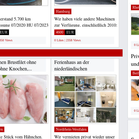
Rhei
Hamburg
erstand 5.700 km
Wir haben viele andere Maschinen
assung 07/2020 HU 07/2023
zur Verfügung, einschließlich 2010:
Inspektion 07/2022...
101.932 km Energie...
EUR
4600
EUR
2350 Views
0 Likes | 2358 Views
0 L
Pri
en Brustfilet ohne
Ferienhaus an der
und
ohne Knochen,...
niederländischen
Berl
Nordseeküste...
0 L
en
Nordrhein-Westfalen
te Stück vom Hähnchen.
Wir vermieten privat wieder unser