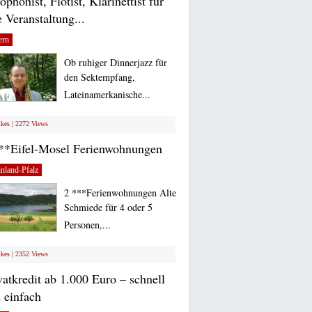
ophonist, Flötist, Klarinettist für
e Veranstaltung...
ern
Ob ruhiger Dinnerjazz für
den Sektempfang,
Lateinamerkanische...
ikes | 2272 Views
**Eifel-Mosel Ferienwohnungen
nland-Pfalz
2 ***Ferienwohnungen Alte
Schmiede für 4 oder 5
Personen,...
ikes | 2352 Views
vatkredit ab 1.000 Euro – schnell
 einfach