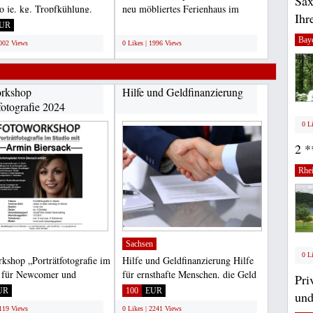
Sax
ro je. kg. Tropfkühlung.
neu möbliertes Ferienhaus im
Ihr
ng tiefgefroren....
Strandpark Schoneveld...
UR
;
Bay
2002 Views
0 Likes | 1996 Views
rkshop
Hilfe und Geldfinanzierung
fotografie 2024
0 L
2 *
Rhei
Sachsen
0 L
kshop „Porträtfotografie im
Hilfe und Geldfinanzierung Hilfe
 für Newcomer und
für ernsthafte Menschen, die Geld
Pri
ger FOTOWORKSHOP...
für alle Arten...
UR
100
EUR
und
2119 Views
0 Likes | 2241 Views