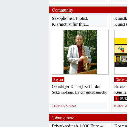
Community
Saxophonist, Flötist,
Kunstt
Klarinettist für Ihre...
Kunst 
Bayern
Nieders
Ob ruhiger Dinnerjazz für den
Bereits
Sektempfang, Lateinamerkanische
Kunstta
Musik oder ein Rock...
in Elze 
;
3
EUR
0 Likes | 2272 Views
0 Likes | 
Jobangebote
Privatkredit ab 1.000 Euro –
Kosten