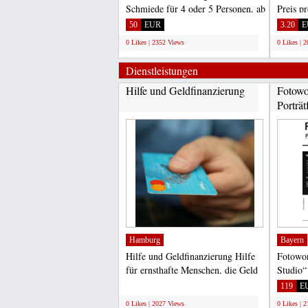
Schmiede für 4 oder 5 Personen, ab
Preis p
50, 00 Euro, in
Zustellu
50
EUR
3.20
E
Oberscheidweiler/Eifel,...
0 Likes | 2352 Views
0 Likes | 
Dienstleistungen
Hilfe und Geldfinanzierung
Fotowo
Porträt
Hamburg
Bayern
Hilfe und Geldfinanzierung Hilfe
Fotowor
für ernsthafte Menschen, die Geld
Studio“
für alle Arten...
Anfän
;
119
E
0 Likes | 2027 Views
0 Likes | 