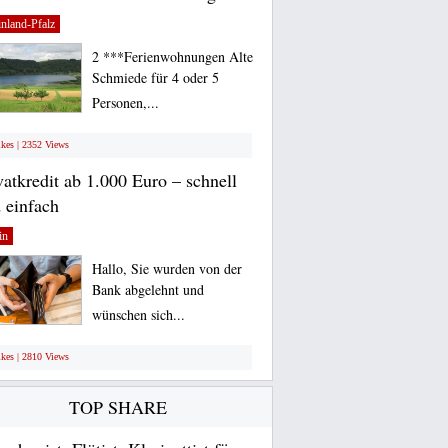
nland-Pfalz
2 ***Ferienwohnungen Alte
Schmiede für 4 oder 5
Personen,...
ikes | 2352 Views
vatkredit ab 1.000 Euro – schnell
 einfach
in
Hallo, Sie wurden von der
Bank abgelehnt und
wünschen sich...
ikes | 2810 Views
TOP SHARE