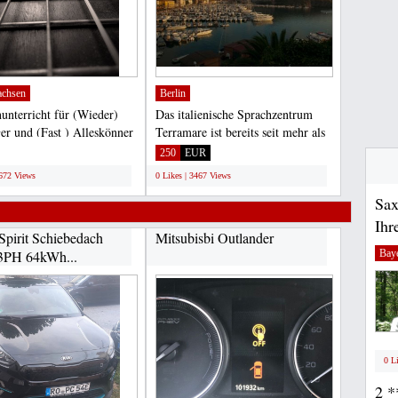
achsen
Berlin
nunterricht für (Wieder)
Das italienische Sprachzentrum
ger und (Fast ) Alleskönner
Terramare ist bereits seit mehr als
erstufen......
20 Jahren auf...
250
EUR
2672 Views
0 Likes | 3467 Views
Sax
Ihr
Spirit Schiebedach
Mitsubisbi Outlander
Bay
3PH 64kWh...
0 L
2 *