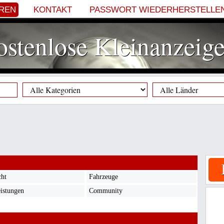
EREN
KONTAKT
PASSWORT WIEDERHERSTELLE
stenlose Kleinanzeig
cht
Fahrzeuge
eistungen
Community