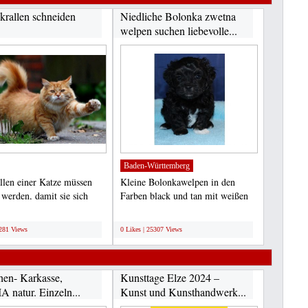
krallen schneiden
Niedliche Bolonka zwetna
welpen suchen liebevolle...
Baden-Württemberg
llen einer Katze müssen
Kleine Bolonkawelpen in den
 werden, damit sie sich
Farben black und tan mit weißen
alten...
Abzeichen, champagner...
;
6281 Views
0 Likes | 25307 Views
en- Karkasse,
Kunsttage Elze 2024 –
 natur. Einzeln...
Kunst und Kunsthandwerk...