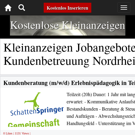
Toggle
Kostenlos Inserieren
Togg
navig
navigation
Kostenlose Kleinanzeigen
Kleinanzeigen Jobangebote
Kundenbetreuung Nordrhei
Kundenberatung (m/w/d) Erlebnispädagogik in Tei
Teilzeit (20h) Dauer: 1 Jahr mit lan
erwartet: - Kommunikative Anlaufst
Bestandskunden - Beratung & Steu
und Aufträgen - Abwechslungsreic
Handlungsfeld - Unterstützung im Ve
0 Likes | 1131 Views |