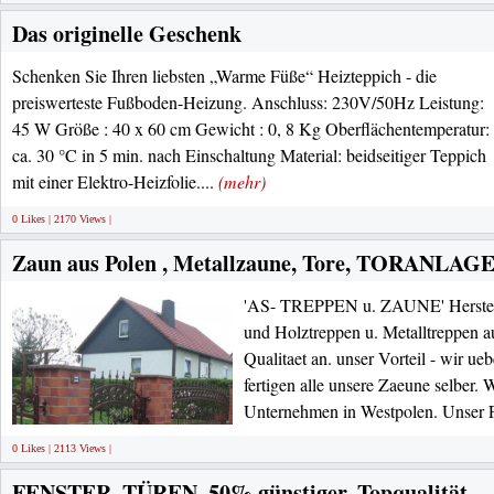
Das originelle Geschenk
Schenken Sie Ihren liebsten „Warme Füße“ Heizteppich - die
preiswerteste Fußboden-Heizung. Anschluss: 230V/50Hz Leistung:
45 W Größe : 40 x 60 cm Gewicht : 0, 8 Kg Oberflächentemperatur:
ca. 30 °C in 5 min. nach Einschaltung Material: beidseitiger Teppich
mit einer Elektro-Heizfolie....
(mehr)
0 Likes | 2170 Views |
Zaun aus Polen , Metallzaune, Tore, TORANLAGE,
'AS- TREPPEN u. ZAUNE' Herstell
und Holztreppen u. Metalltreppen au
Qualitaet an. unser Vorteil - wir u
fertigen alle unsere Zaeune selber. W
Unternehmen in Westpolen. Unser F
0 Likes | 2113 Views |
FENSTER, TÜREN, 50% günstiger, Topqualität