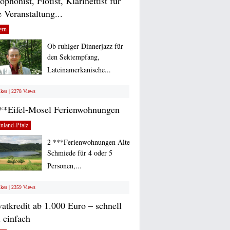
ophonist, Flötist, Klarinettist für
e Veranstaltung...
ern
Ob ruhiger Dinnerjazz für
den Sektempfang,
Lateinamerkanische...
ikes | 2278 Views
**Eifel-Mosel Ferienwohnungen
nland-Pfalz
2 ***Ferienwohnungen Alte
Schmiede für 4 oder 5
Personen,...
ikes | 2359 Views
vatkredit ab 1.000 Euro – schnell
 einfach