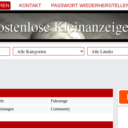
EREN
KONTAKT
PASSWORT WIEDERHERSTELLE
stenlose Kleinanzeig
cht
Fahrzeuge
eistungen
Community