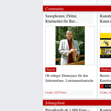
Community
Saxophonist, Flötist,
Kunstt
Klarinettist für Ihre...
Kunst 
Bayern
Nieders
Ob ruhiger Dinnerjazz für den
Bereits
Sektempfang, Lateinamerkanische
Kunstta
Musik oder ein Rock...
in Elze 
;
3
EUR
0 Likes | 2278 Views
0 Likes | 
Jobangebote
Privatkredit ab 1.000 Euro –
Kosten