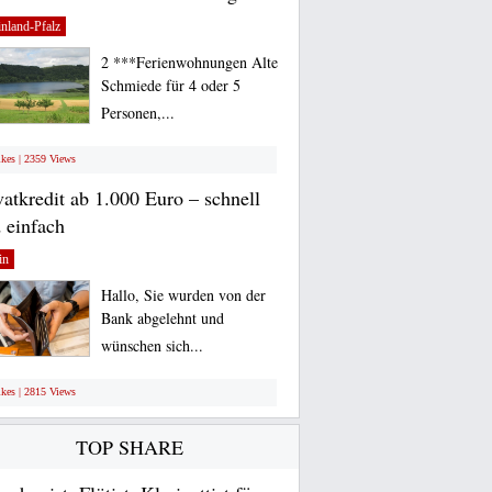
nland-Pfalz
2 ***Ferienwohnungen Alte
Schmiede für 4 oder 5
Personen,...
ikes | 2359 Views
vatkredit ab 1.000 Euro – schnell
 einfach
in
Hallo, Sie wurden von der
Bank abgelehnt und
wünschen sich...
ikes | 2815 Views
TOP SHARE