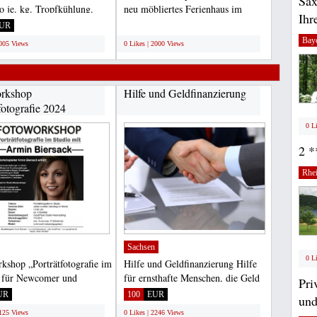
Sax
ro je. kg. Tropfkühlung.
neu möbliertes Ferienhaus im
Ihr
ng tiefgefroren....
Strandpark Schoneveld...
UR
;
Bay
2005 Views
0 Likes | 2000 Views
rkshop
Hilfe und Geldfinanzierung
fotografie 2024
0 L
2 *
Rhei
Sachsen
0 L
kshop „Porträtfotografie im
Hilfe und Geldfinanzierung Hilfe
 für Newcomer und
für ernsthafte Menschen, die Geld
Pri
ger FOTOWORKSHOP...
für alle Arten...
UR
100
EUR
und
2125 Views
0 Likes | 2246 Views