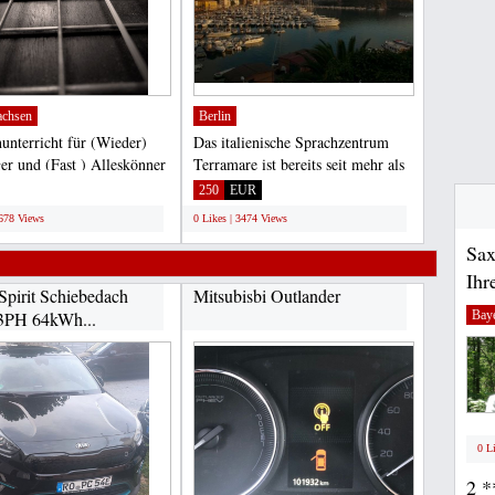
achsen
Berlin
nunterricht für (Wieder)
Das italienische Sprachzentrum
ger und (Fast ) Alleskönner
Terramare ist bereits seit mehr als
erstufen......
20 Jahren auf...
250
EUR
2678 Views
0 Likes | 3474 Views
Sax
Ihr
Spirit Schiebedach
Mitsubisbi Outlander
Bay
3PH 64kWh...
0 L
2 *