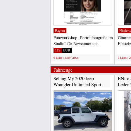
Bayern
Nieders
Fotoworkshop „Porträtfotografie im
Gitarre
Studio“ für Newcomer und
Einstei
Anfänger FOTOWORKSHOP...
alle Alt
119
EUR
;
0 Likes | 3399 Views
0 Likes | 
Fahrzeuge
Selling My 2020 Jeep
ENiro 
Wrangler Unlimited Sport...
Leder 