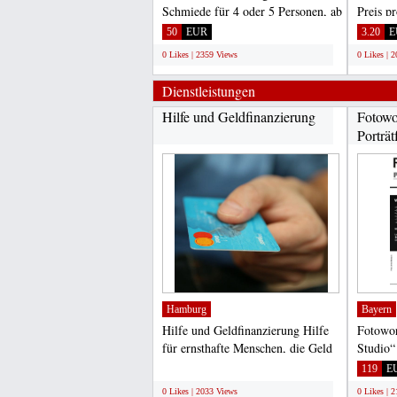
Schmiede für 4 oder 5 Personen, ab
Preis p
50, 00 Euro, in
Zustellu
50
EUR
3.20
E
Oberscheidweiler/Eifel,...
0 Likes | 2359 Views
0 Likes | 
Dienstleistungen
Hilfe und Geldfinanzierung
Fotowo
Porträt
Hamburg
Bayern
Hilfe und Geldfinanzierung Hilfe
Fotowor
für ernsthafte Menschen, die Geld
Studio“
für alle Arten...
Anfän
;
119
E
0 Likes | 2033 Views
0 Likes | 