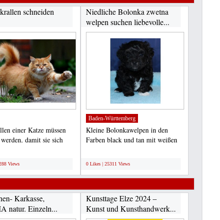
krallen schneiden
Niedliche Bolonka zwetna
welpen suchen liebevolle...
Baden-Württemberg
llen einer Katze müssen
Kleine Bolonkawelpen in den
 werden, damit sie sich
Farben black und tan mit weißen
alten...
Abzeichen, champagner...
;
6288 Views
0 Likes | 25311 Views
en- Karkasse,
Kunsttage Elze 2024 –
 natur. Einzeln...
Kunst und Kunsthandwerk...