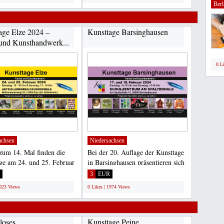
Berl
age Elze 2024 –
Kunsttage Barsinghausen
und Kunsthandwerk...
0 L
achsen
Niedersachsen
 zum 14. Mal finden die
Bei der 20. Auflage der Kunsttage
ge am 24. und 25. Februar
in Barsinghausen präsentieren sich
statt. Rund...
am 17. Februar...
3
EUR
2023 Views
0 Likes | 1974 Views
loses
Kunsttage Peine