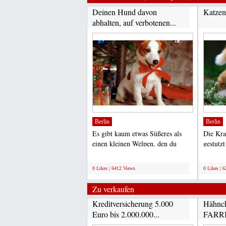
Deinen Hund davon
Katzen
abhalten, auf verbotenen...
Berlin
Berlin
Es gibt kaum etwas Süßeres als
Die Kra
einen kleinen Welpen, den du
gestutzt
gerade vom Züchter...
nicht sp
;
;
0 Likes | 6412 Views
0 Likes | 
Zu verkaufen
Kreditversicherung 5.000
Hähnch
Euro bis 2.000.000...
FARRIA