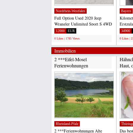
Nordrhein-Westfalen
Bayern
Full Option Used 2020 Jeep
Kilomet
Wrangler Unlimited Sport S 4WD
Erstzul
Very Clean Excellent Condition...
Letzte 
12000
EUR
34900
0 Likes | 1785 Views
0 Likes | 
Immobilien
2 ***Eifel-Mosel
Hähnch
Ferienwohnungen
Haut, 
Rheinland-Pfalz
Thüring
2 ***Ferienwohnungen Alte
Das bes