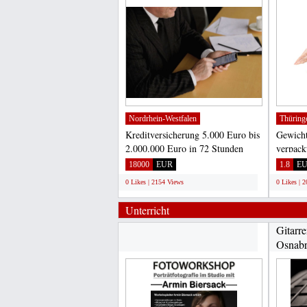
Nordrhein-Westfalen
Thüring
Kreditversicherung 5.000 Euro bis
Gewicht
2.000.000 Euro in 72 Stunden
verpack
Email:
tiefgefr
18000
EUR
1.8
E
waldemarslawik775@gmail.com...
0 Likes | 2154 Views
0 Likes | 
Unterricht
Gitarre
Osnab