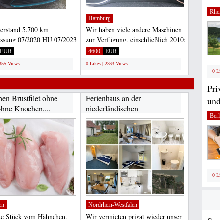
Rhei
Hamburg
erstand 5.700 km
Wir haben viele andere Maschinen
assung 07/2020 HU 07/2023
zur Verfügung, einschließlich 2010:
Inspektion 07/2022...
101.932 km Energie...
EUR
4600
EUR
2355 Views
0 Likes | 2363 Views
0 L
Pri
en Brustfilet ohne
Ferienhaus an der
und
ohne Knochen,...
niederländischen
Berl
Nordseeküste...
0 L
en
Nordrhein-Westfalen
te Stück vom Hähnchen.
Wir vermieten privat wieder unser