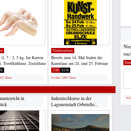
Nie
en
Niedersachsen
suc
 0, 7 - 2, 5 kg. Im Karton
Bereits zum 14. Mal finden die
Bad
t. Tropfkühlung. Zustellung
Kunsttage am 24. und 25. Februar
oren....
in Elze statt. Rund...
UR
3.00
EUR
2027 Views
0 Likes | 1897 Views
nunterrícht in
Italienischkurse in der
0 L
rück
Lagunenstadt Orbetello...