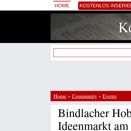
HOME
KOSTENLOS INSERI
Ko
Home
»
Community
»
Events
Bindlacher Hob
Ideenmarkt am