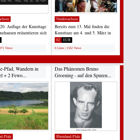
achsen
Niedersachsen
 20. Auflage der Kunsttage
Bereits zum 13. Mal finden die
inghausen präsentieren sich
Kunsttage am 4. und 5. März in
Februar...
Elze statt. Rund 50...
02
EUR
1971 Views
0 Likes | 1562 Views
e-Pfad, Wandern in
Das Phänomen Bruno
el + 2 Fewo...
Groening - auf den Spuren...
nd-Pfalz
Rheinland-Pfalz