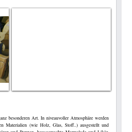
ganz besonderen Art. In niveauvoller Atmosphäre werden
n Materialien (wie Holz, Glas, Stoff..) ausgestellt und
ybären und Puppen, hausgemachte Marmelade und Likör,