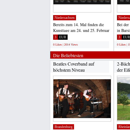
Niedersachsen
Nieders
Bereits zum 14. Mal finden die
Bei der
Kunsttage am 24. und 25. Februar
in Bars
in Elze statt. Rund...
am 17. 
3
EUR
3
EUR
0 Likes | 2014 Views
0 Likes | 
Die Beliebtesten
Beatles Coverband auf
2-Bäch
höchstem Niveau
der Eif
Brandenburg
Rheinla