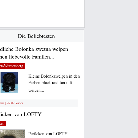
Die Beliebtesten
dliche Bolonka zwetna welpen
hen liebevolle Familen...
en-Württemberg
Kleine Bolonkawelpen in den
Farben black und tan mit
weißen...
ikes | 25307 Views
rücken von LOFTY
sen
Perücken von LOFTY