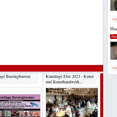
0 L
Hau
Bay
0 L
age Barsinghausen
Kunsttage Elze 2023 - Kunst
und Kunsthandwerk...