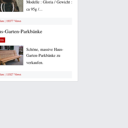
Modelle : Gloria / Gewicht :
ca 95g /...
ikes | 19377 Views
s-Garten-Parkbänke
ern
Schöne, massive Haus-
Garten-Parkbänke zu
verkaufen.
ikes | 11927 Views