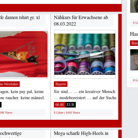
e damen tshirt gr. xl
Nähkurs für Erwachsene ab
08.03.2022
0 L
Hau
Bay
0 L
in-Westfalen
Bayern
ragen, kein pay pal, keine
Sie sind… … ein kreativer Mensch
ine raucher, keine mängel,
… modebegeistert … auf der Suche
 möglich...
nach einem produktiven...
66.00
EUR
1246 Views
0 Likes | 1410 Views
ochwertige
Mega scharfe High-Heels in