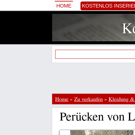
HOME
KOSTENLOS INSERI
Ko
Home
»
Zu verkaufen
»
Kleidung & 
Perücken von