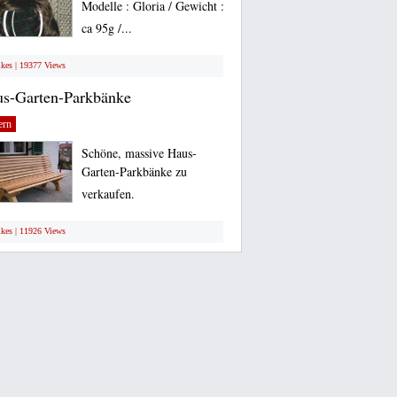
Modelle : Gloria / Gewicht :
ca 95g /...
ikes | 19377 Views
s-Garten-Parkbänke
ern
Schöne, massive Haus-
Garten-Parkbänke zu
verkaufen.
ikes | 11926 Views