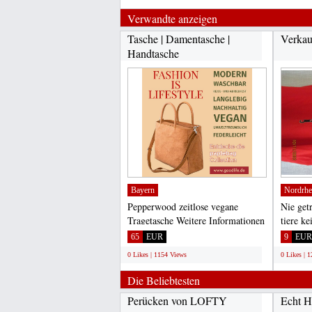
Verwandte anzeigen
Tasche | Damentasche |
Verkauf
Handtasche
Bayern
Nordrhe
Pepperwood zeitlose vegane
Nie get
Tragetasche Weitere Informationen
tiere ke
auf unserer Homepage...
versand
65
EUR
9
EUR
0 Likes | 1154 Views
0 Likes | 
Die Beliebtesten
Perücken von LOFTY
Echt H