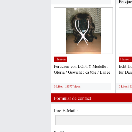
Pelzja
Hessen
Hessen
Perücken von LOFTY Modelle :
Echt H
Gloria / Gewicht : ca 95g / Länge :
für Dam
18 cm Nacken : 23...
m Preis 
;
;
0 Likes | 19377 Views
0 Likes | 
Formular de contact
Ihre E-Mail :