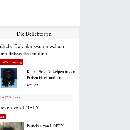
Die Beliebtesten
dliche Bolonka zwetna welpen
hen liebevolle Familen...
en-Württemberg
Kleine Bolonkawelpen in den
Farben black und tan mit
weißen...
ikes | 25307 Views
rücken von LOFTY
sen
Perücken von LOFTY