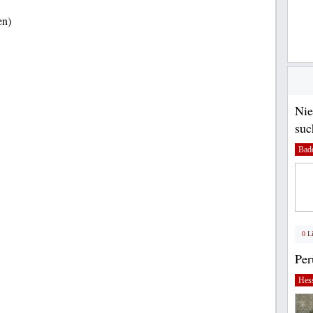
en)
Nie
suc
Bad
0 L
Pe
Hes