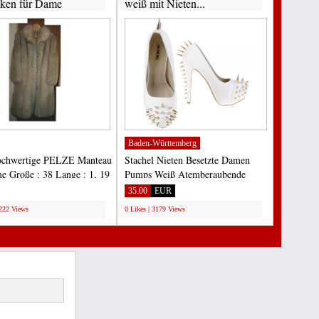
cken für Dame
weiß mit Nieten...
Baden-Württemberg
ochwertige PELZE Manteau
Stachel Nieten Besetzte Damen
e Große : 38 Lange : 1, 19
Pumps Weiß Atemberaubende
: 200 €,...
Damen Plateau High Heel
35.00
EUR
Pumps,...
3222 Views
0 Likes | 3179 Views