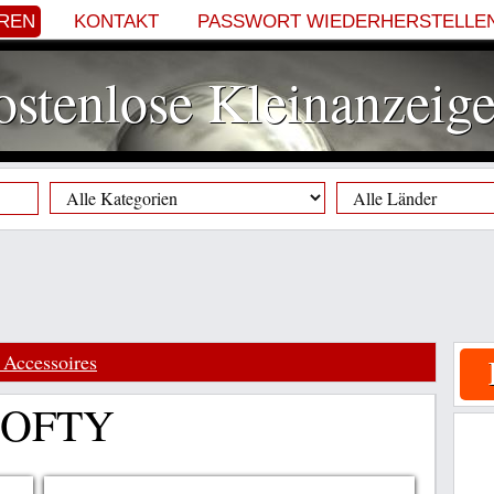
EREN
KONTAKT
PASSWORT WIEDERHERSTELLE
stenlose Kleinanzeig
Accessoires
 LOFTY