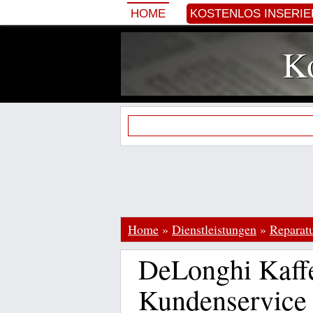
HOME
KOSTENLOS INSERI
Ko
Home
»
Dienstleistungen
»
Reparatu
DeLonghi Kaff
Kundenservice 