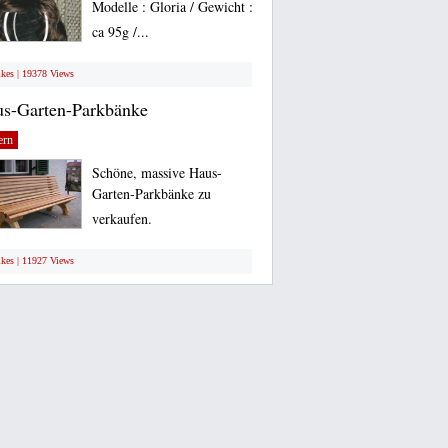
Modelle : Gloria / Gewicht :
ca 95g /...
ikes | 19378 Views
s-Garten-Parkbänke
ern
Schöne, massive Haus-
Garten-Parkbänke zu
verkaufen.
ikes | 11927 Views