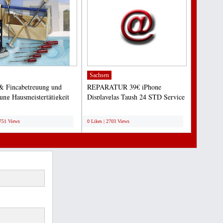
Sachsen
& Fincabetreuung und
REPARATUR 39€ iPhone
ung Hausmeistertätigkeit
Displayglas Taush 24 STD Service
araturservice...
http://www.podmod.de - iTunes...
;
2751 Views
0 Likes | 2703 Views