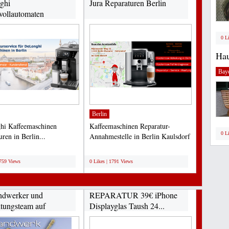
ghi
Jura Reparaturen Berlin
vollautomaten
urservice...
0 L
Hau
Bay
Berlin
hi Kaffeemaschinen
Kaffeemaschinen Reparatur-
0 L
ren in Berlin...
Annahmestelle in Berlin Kaulsdorf
Impressum Kaffee Bärlin...
;
1759 Views
0 Likes | 1791 Views
ndwerker und
REPARATUR 39€ iPhone
tungsteam auf
Displayglas Taush 24...
a...