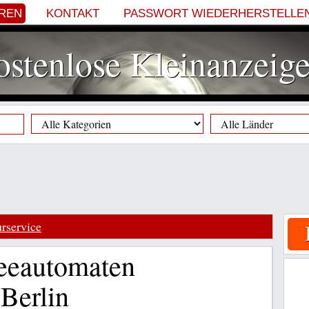
EREN
KONTAKT
PASSWORT WIEDERHERSTELLE
stenlose Kleinanzeig
rservice
eeautomaten
Berlin