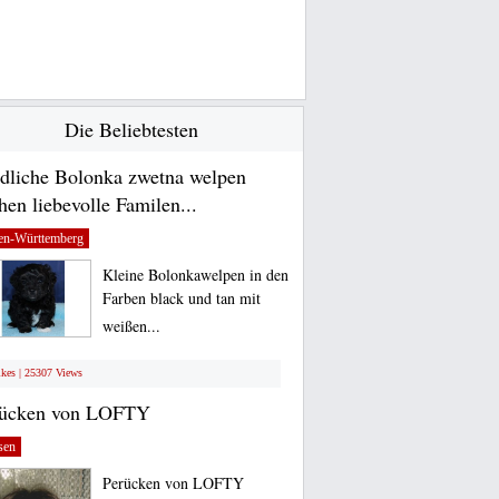
Die Beliebtesten
dliche Bolonka zwetna welpen
hen liebevolle Familen...
en-Württemberg
Kleine Bolonkawelpen in den
Farben black und tan mit
weißen...
ikes | 25307 Views
rücken von LOFTY
sen
Perücken von LOFTY