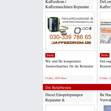
Kaffeedrom /
DeLon
Kaffeemaschinen Reparatur
Kaffee
Service...
Reparat
Berlin
Berlin
Wir sind Ihr kompetenter
DeLong
Ansprechpartner für die Reparatur
Reparatu
von Kaffeemaschinen und...
;
;
0 Likes | 1679 Views
0 Likes | 
Die Beliebtesten
Diesel Einspritzpumpen
Ihr Ha
Reparatur &
Verwal
Instandsetzung...
Mallorc