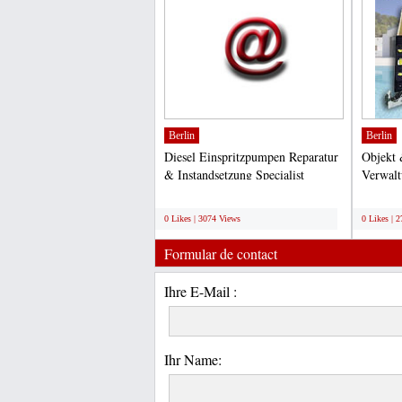
Berlin
Berlin
Diesel Einspritzpumpen Reparatur
Objekt 
& Instandsetzung Specialist
Verwalt
Einspritzpumpen diverser...
und Rep
;
;
0 Likes | 3074 Views
0 Likes | 
Formular de contact
Ihre E-Mail :
Ihr Name: