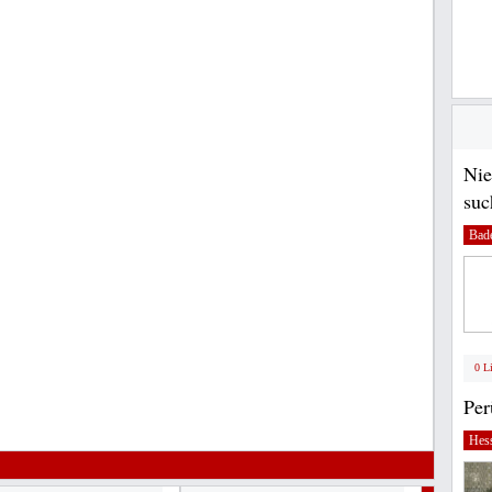
Nie
suc
Bad
0 L
Pe
Hes