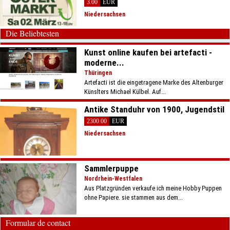
3.00
EUR
Niedersachsen
Die Beliebtesten
Kunst online kaufen bei artefacti -
moderne...
Thüringen
Artefacti ist die eingetragene Marke des Altenburger
Künslters Michael Külbel. Auf...
Antike Standuhr von 1900, Jugendstil
2300.00
EUR
Niedersachsen
Sammlerpuppe
Nordrhein-Westfalen
Aus Platzgründen verkaufe ich meine Hobby Puppen
ohne Papiere. sie stammen aus dem...
Formular de contact