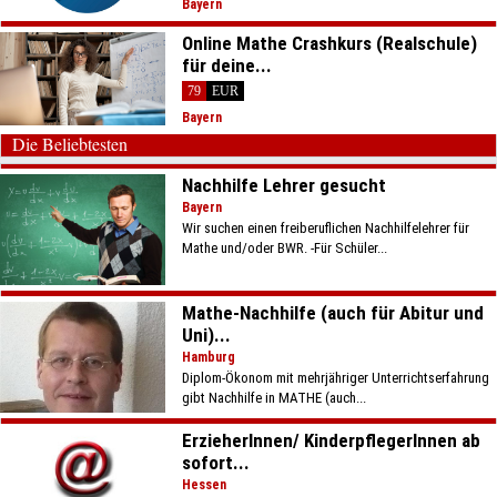
Bayern
Online Mathe Crashkurs (Realschule)
für deine...
79
EUR
Bayern
Die Beliebtesten
Nachhilfe Lehrer gesucht
Bayern
Wir suchen einen freiberuflichen Nachhilfelehrer für
Mathe und/oder BWR. -Für Schüler...
Mathe-Nachhilfe (auch für Abitur und
Uni)...
Hamburg
Diplom-Ökonom mit mehrjähriger Unterrichtserfahrung
gibt Nachhilfe in MATHE (auch...
ErzieherInnen/ KinderpflegerInnen ab
sofort...
Hessen