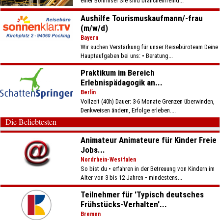
einer Bohrinsel Sie sind branchenfremd...
Aushilfe Tourismuskaufmann/-frau
(m/w/d)
Bayern
Wir suchen Verstärkung für unser Reisebüroteam Deine
Hauptaufgaben bei uns: • Beratung...
Praktikum im Bereich
Erlebnispädagogik an...
Berlin
Vollzeit (40h) Dauer: 3-6 Monate Grenzen überwinden,
Denkweisen ändern, Erfolge erleben....
Die Beliebtesten
Animateur Animateure für Kinder Freie
Jobs...
Nordrhein-Westfalen
So bist du • erfahren in der Betreuung von Kindern im
Alter von 3 bis 12 Jahren • mindestens...
Teilnehmer für 'Typisch deutsches
Frühstücks-Verhalten'...
Bremen