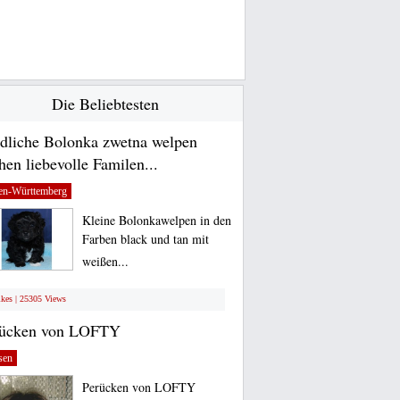
Die Beliebtesten
dliche Bolonka zwetna welpen
hen liebevolle Familen...
en-Württemberg
Kleine Bolonkawelpen in den
Farben black und tan mit
weißen...
ikes | 25305 Views
rücken von LOFTY
sen
Perücken von LOFTY