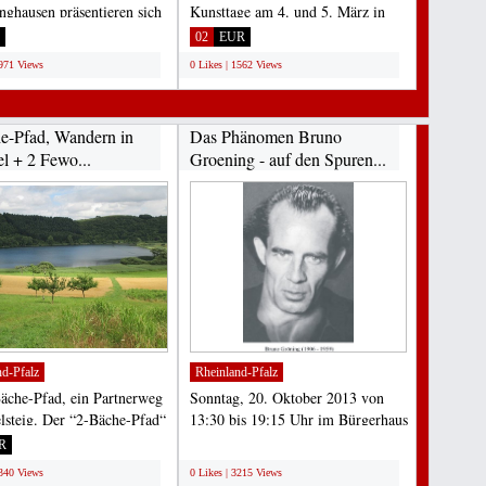
inghausen präsentieren sich
Kunsttage am 4. und 5. März in
Februar...
Elze statt. Rund 50...
02
EUR
1971 Views
0 Likes | 1562 Views
e-Pfad, Wandern in
Das Phänomen Bruno
el + 2 Fewo...
Groening - auf den Spuren...
nd-Pfalz
Rheinland-Pfalz
äche-Pfad, ein Partnerweg
Sonntag, 20. Oktober 2013 von
elsteig. Der “2-Bäche-Pfad“
13:30 bis 19:15 Uhr im Bürgerhaus
r von...
Mainz-Lerchenberg,...
R
;
3340 Views
0 Likes | 3215 Views