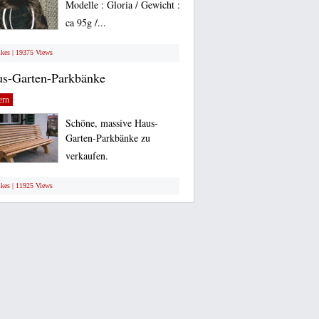
Modelle : Gloria / Gewicht :
ca 95g /...
ikes | 19375 Views
s-Garten-Parkbänke
ern
Schöne, massive Haus-
Garten-Parkbänke zu
verkaufen.
ikes | 11925 Views