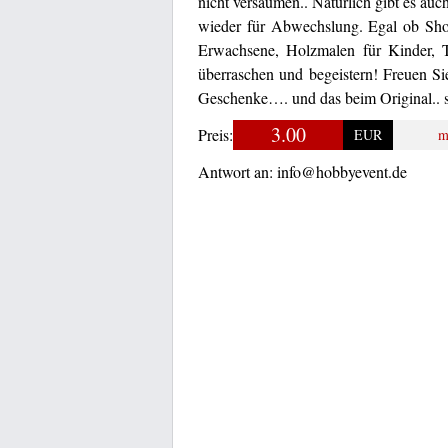
nicht versäumen.. Natürlich gibt es a
wieder für Abwechslung. Egal ob Sho
Erwachsene, Holzmalen für Kinder, T
überraschen und begeistern! Freuen Si
Geschenke…. und das beim Original.. s
3.00
Preis:
EUR
m
Antwort an:
info@hobbyevent.de