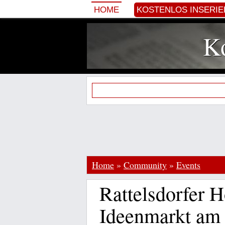
HOME
KOSTENLOS INSERI
Ko
Home
»
Community
»
Events
Rattelsdorfer H
Ideenmarkt am