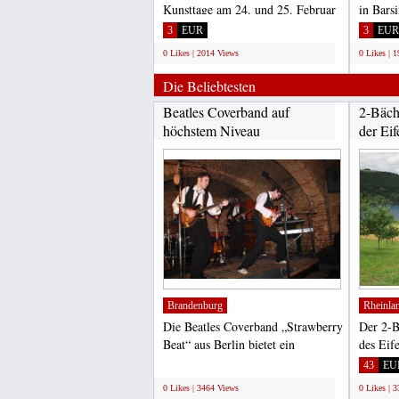
Kunsttage am 24. und 25. Februar
in Bars
in Elze statt. Rund...
am 17. 
3
EUR
3
EUR
0 Likes | 2014 Views
0 Likes | 
Die Beliebtesten
Beatles Coverband auf
2-Bäch
höchstem Niveau
der Eif
Brandenburg
Rheinla
Die Beatles Coverband „Strawberry
Der 2-B
Beat“ aus Berlin bietet ein
des Eif
umfangreiches Repertoire...
ist eine
;
43
EU
0 Likes | 3464 Views
0 Likes | 