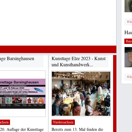
0 L
Hau
Bay
age Barsinghausen
Kunsttage Elze 2023 - Kunst
und Kunsthandwerk...
0 L
achsen
Niedersachsen
 20. Auflage der Kunsttage
Bereits zum 13. Mal finden die