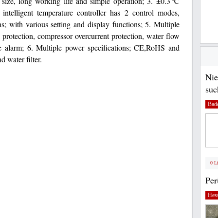
 size, long working life and simple operation; 3. ±0.3℃
 intelligent temperature controller has 2 control modes,
ns; with various setting and display functions; 5. Multiple
 protection, compressor overcurrent protection, water flow
e alarm; 6. Multiple power specifications; CE,RoHS and
 water filter.
Nie
suc
Bad
0 L
Pe
Hes