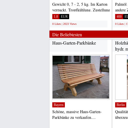
Gewicht 0, 7 - 2, 5 kg. Im Karton
Palmöl 
verpackt. Tropfkühlung. Zustellung
andere 
tiefgefroren....
und raff
1.8
EUR
400
E
0 Likes | 2023 Views
0 Likes | 
Die Beliebtesten
Haus-Garten-Parkbänke
Holzhä
hydr. m
Bayern
Berlin
Schöne, massive Haus-Garten-
Qualität
Parkbänke zu verkaufen....
überzeu
hier uns
;
;