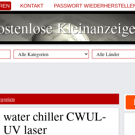
EREN
KONTAKT
PASSWORT WIEDERHERSTELLE
stenlose Kleinanzeig
egorien
 water chiller CWUL-
 UV laser