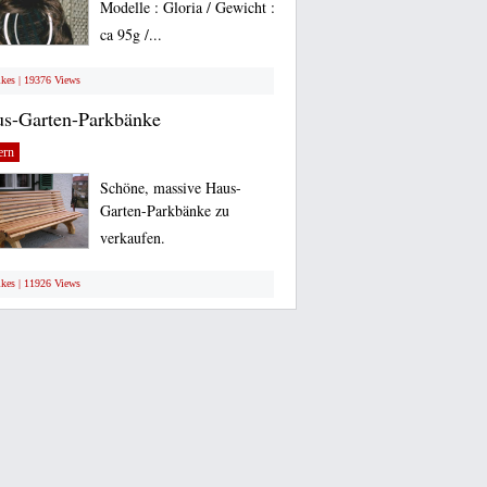
Modelle : Gloria / Gewicht :
ca 95g /...
ikes | 19376 Views
s-Garten-Parkbänke
ern
Schöne, massive Haus-
Garten-Parkbänke zu
verkaufen.
ikes | 11926 Views