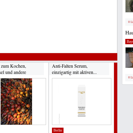
0 L
Hau
Bay
 zum Kochen,
Anti-Falten Serum,
sel und andere
einzigartig mit aktiven...
...
0 L
Berlin