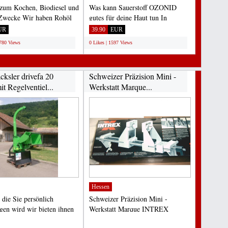
zum Kochen, Biodiesel und
Was kann Sauerstoff OZONID
Zwecke Wir haben Rohöl
gutes für deine Haut tun In
iniertes Öl...
Verbindung mit unserem
UR
39.90
EUR
patentierten...
1780 Views
0 Likes | 1597 Views
cksler drivefa 20
Schweizer Präzision Mini -
it Regelventiel...
Werkstatt Marque...
Hessen
 die Sie persönlich
Schweizer Präzision Mini -
gen wird wir bieten ihnen
Werkstatt Marque INTREX
eren Holzhäcksler...
Bohren, Schleifen, Feilen, Sägen,...
;