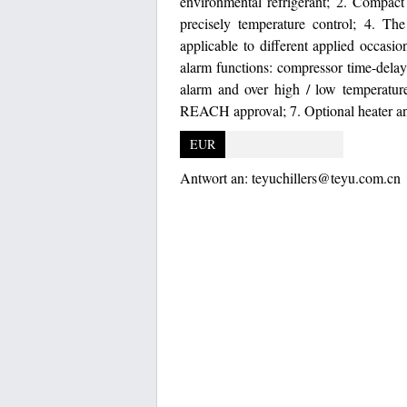
environmental refrigerant; 2. Compact
precisely temperature control; 4. The
applicable to different applied occasio
alarm functions: compressor time-delay
alarm and over high / low temperatur
REACH approval; 7. Optional heater and
EUR
Antwort an:
teyuchillers@teyu.com.cn