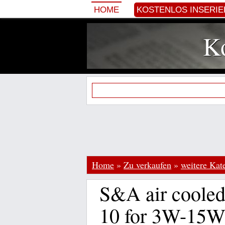
HOME
KOSTENLOS INSERI
Ko
Home
»
Zu verkaufen
»
weitere Kat
S&A air cooled
10 for 3W-15W