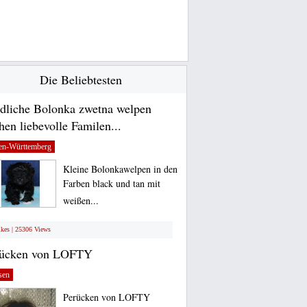
Die Beliebtesten
dliche Bolonka zwetna welpen
hen liebevolle Familen...
en-Württemberg
Kleine Bolonkawelpen in den
Farben black und tan mit
weißen...
ikes | 25306 Views
rücken von LOFTY
sen
Perücken von LOFTY