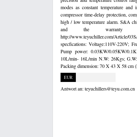
modes as constant temperature and int
compressor time-delay protection, com
high / low temperature alarm. S&A c
and the warranty 
http://www.teyuchiller.com/Artic
specfications: Voltage:110V-220V; F
Pump power: 0.03KW/0.05KW/0.1KW
10L/min- 16L/min N.W: 26Kgs; G.W
Packing dimension: 70 X 43 X 58 cm
EUR
Antwort an:
teyuchillers@teyu.com.cn