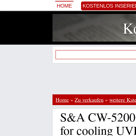
HOME
KOSTENLOS INSERI
Ko
Home
»
Zu verkaufen
»
weitere Kat
S&A CW-5200 w
for cooling U