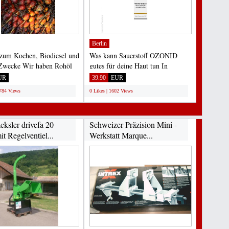
Berlin
zum Kochen, Biodiesel und
Was kann Sauerstoff OZONID
Zwecke Wir haben Rohöl
gutes für deine Haut tun In
iniertes Öl...
Verbindung mit unserem
UR
39.90
EUR
patentierten...
1784 Views
0 Likes | 1602 Views
cksler drivefa 20
Schweizer Präzision Mini -
it Regelventiel...
Werkstatt Marque...