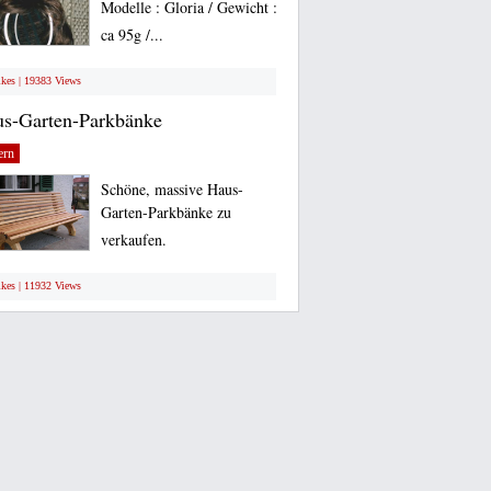
Modelle : Gloria / Gewicht :
ca 95g /...
ikes | 19383 Views
s-Garten-Parkbänke
ern
Schöne, massive Haus-
Garten-Parkbänke zu
verkaufen.
ikes | 11932 Views