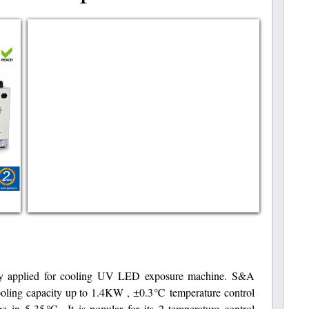
ly applied for cooling UV LED exposure machine. S&A
ooling capacity up to 1.4KW , ±0.3℃ temperature control
ge in 5-35℃. It is popular for its 2 temperature control