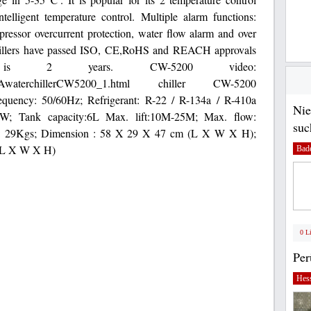
elligent temperature control. Multiple alarm functions:
pressor overcurrent protection, water flow alarm and over
hillers have passed ISO, CE,RoHS and REACH approvals
is 2 years. CW-5200 video:
le/03SAwaterchillerCW5200_1.html chiller CW-5200
requency: 50/60Hz; Refrigerant: R-22 / R-134a / R-410a
Nie
; Tank capacity:6L Max. lift:10M-25M; Max. flow:
suc
: 29Kgs; Dimension : 58 X 29 X 47 cm (L X W X H);
 (L X W X H)
Bad
0 L
Pe
Hes