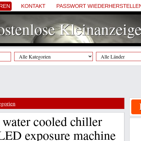
EREN
KONTAKT
PASSWORT WIEDERHERSTELLE
stenlose Kleinanzeig
egorien
ater cooled chiller
VLED exposure machine