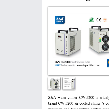
S&A water chiller CW-5200 is wide
brand CW-5200 air cooled chiller ‘s c
precision and temperature control ran