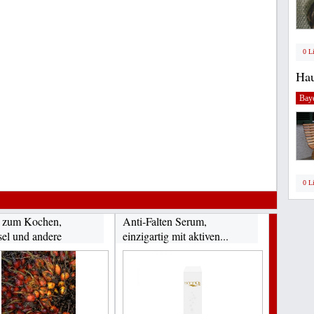
0 L
Hau
Bay
0 L
 zum Kochen,
Anti-Falten Serum,
sel und andere
einzigartig mit aktiven...
...