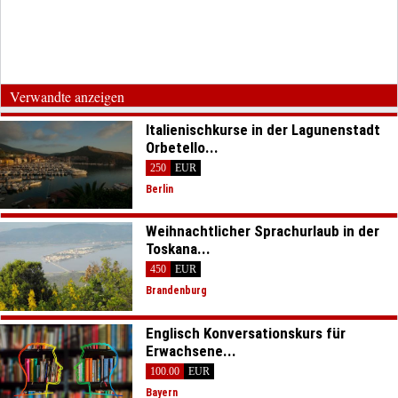
Verwandte anzeigen
Italienischkurse in der Lagunenstadt
Orbetello...
250
EUR
Berlin
Weihnachtlicher Sprachurlaub in der
Toskana...
450
EUR
Brandenburg
Englisch Konversationskurs für
Erwachsene...
100.00
EUR
Bayern