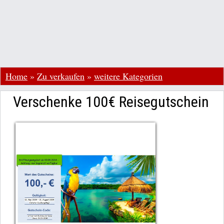
Home
»
Zu verkaufen
»
weitere Kategorien
Verschenke 100€ Reisegutschein