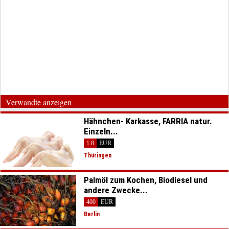
Verwandte anzeigen
Hähnchen- Karkasse, FARRIA natur.
Einzeln...
1.8
EUR
Thüringen
Palmöl zum Kochen, Biodiesel und
andere Zwecke...
400
EUR
Berlin