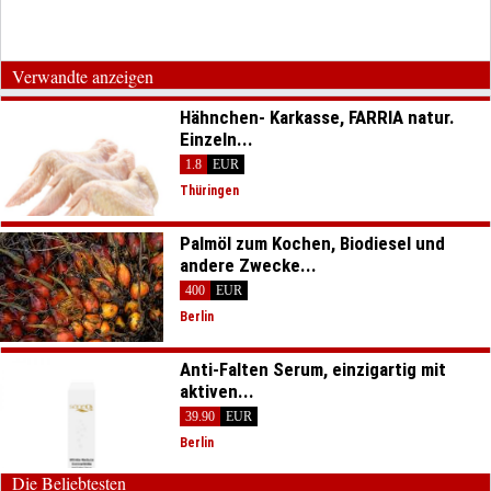
Verwandte anzeigen
Hähnchen- Karkasse, FARRIA natur.
Einzeln...
1.8
EUR
Thüringen
Palmöl zum Kochen, Biodiesel und
andere Zwecke...
400
EUR
Berlin
Anti-Falten Serum, einzigartig mit
aktiven...
39.90
EUR
Berlin
Die Beliebtesten