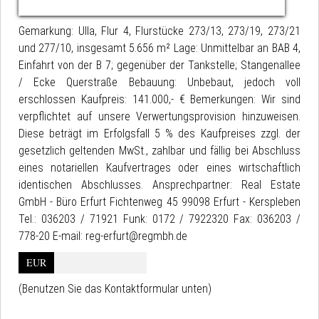
Gemarkung: Ulla, Flur 4, Flurstücke 273/13, 273/19, 273/21
und 277/10, insgesamt 5.656 m² Lage: Unmittelbar an BAB 4,
Einfahrt von der B 7; gegenüber der Tankstelle; Stangenallee
/ Ecke Querstraße Bebauung: Unbebaut, jedoch voll
erschlossen Kaufpreis: 141.000,- € Bemerkungen: Wir sind
verpflichtet auf unsere Verwertungsprovision hinzuweisen.
Diese beträgt im Erfolgsfall 5 % des Kaufpreises zzgl. der
gesetzlich geltenden MwSt., zahlbar und fällig bei Abschluss
eines notariellen Kaufvertrages oder eines wirtschaftlich
identischen Abschlusses. Ansprechpartner: Real Estate
GmbH - Büro Erfurt Fichtenweg 45 99098 Erfurt - Kerspleben
Tel.: 036203 / 71921 Funk: 0172 / 7922320 Fax: 036203 /
778-20 E-mail: reg-erfurt@regmbh.de
EUR
(Benutzen Sie das Kontaktformular unten)