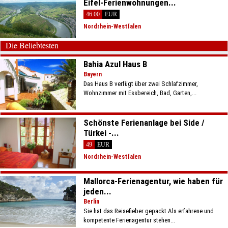
Eifel-Ferienwohnungen...
46.00
EUR
Nordrhein-Westfalen
Die Beliebtesten
Bahia Azul Haus B
Bayern
Das Haus B verfügt über zwei Schlafzimmer,
Wohnzimmer mit Essbereich, Bad, Garten,...
Schönste Ferienanlage bei Side /
Türkei -...
49
EUR
Nordrhein-Westfalen
Mallorca-Ferienagentur, wie haben für
jeden...
Berlin
Sie hat das Reisefieber gepackt Als erfahrene und
kompetente Ferienagentur stehen...