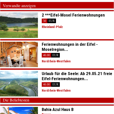
Verwandte anzeigen
2 ***Eifel-Mosel Ferienwohnungen
50
EUR
Rheinland-Pfalz
Ferienwohnungen in der Eifel -
Moselregion...
46.00
EUR
Nordrhein-Westfalen
Urlaub für die Seele: Ab 29.05.21 freie
Eifel-Ferienwohnungen...
46.00
EUR
Nordrhein-Westfalen
Die Beliebtesten
Bahia Azul Haus B