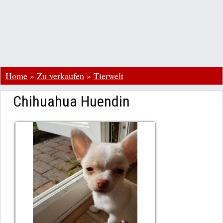
Home
»
Zu verkaufen
»
Tierwelt
Chihuahua Huendin