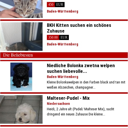
450
EUR
Baden-Württemberg
BKH Kitten suchen ein schönes
Zuhause
350.00
EUR
Baden-Württemberg
Die Beliebtesten
Niedliche Bolonka zwetna welpen
suchen liebevolle...
Baden-Württemberg
Kleine Bolonkawelpen in den Farben black und tan mit
weißen Abzeichen, champagner...
Malteser-Pudel - Mix
Niedersachsen
Heidi, 2 Jahre alt (Pudel/ Malteser Mix), sucht
dringend ein neues Zuhause Die kleine...