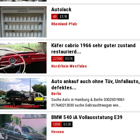
Autolack
48
EUR
Rheinland-Pfalz
Käfer cabrio 1966 sehr guter zustand
restaurierd...
22500
EUR
Nordrhein-Westfalen
Auto ankauf auch ohne Tüv, Unfallauto,
defektes...
Berlin
Suche Auto in Hamburg & Berlin 03025019061-
017640213030 suche Gebrauchtwagen wie...
BMW 540 iA Vollausstatung E39
1898
EUR
Hessen