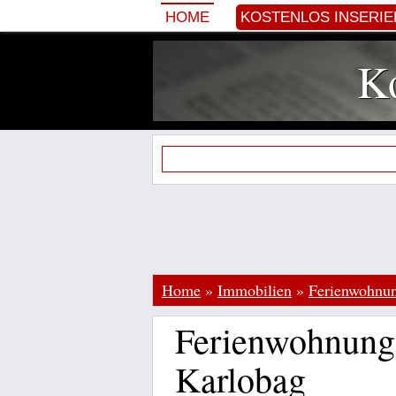
HOME
KOSTENLOS INSERI
Ko
Home
»
Immobilien
»
Ferienwohnu
Ferienwohnung 
Karlobag