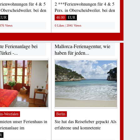
rienwohnungen für 4 & 5
2 ***Ferienwohnungen für 4 & 5
n Oberscheidweiler, bei den
Pers. in Oberscheidweiler, bei den
Seen der...
Maaren/Seen der...
EUR
46.00
EUR
1876 Views
0 Likes | 2041 Views
te Ferienanlage bei
Mallorca-Ferienagentur, wie
Türkei -...
haben für jeden...
in-Westfalen
Berlin
mieten unser Ferienhaus in
Sie hat das Reisefieber gepackt Als
erienanlage im
erfahrene und kompetente
utzgebiet an der...
Ferienagentur stehen...
R
;