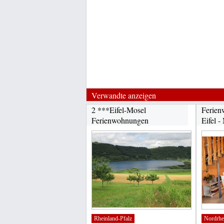
Verwandte anzeigen
2 ***Eifel-Mosel
Ferien
Ferienwohnungen
Eifel -
Rheinland-Pfalz
Nordrhe