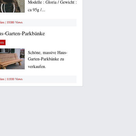
Modelle : Gloria / Gewicht :
ca 95g /...
ikes | 19380 Views
s-Garten-Parkbänke
ern
Schöne, massive Haus-
Garten-Parkbänke zu
verkaufen.
ikes | 11930 Views