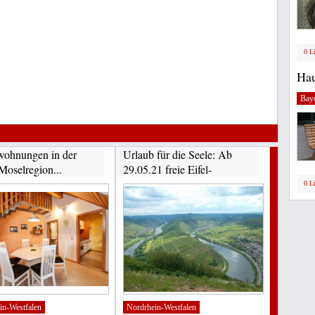
0 L
Hau
Bay
wohnungen in der
Urlaub für die Seele: Ab
 Moselregion...
29.05.21 freie Eifel-
Ferienwohnungen...
0 L
in-Westfalen
Nordrhein-Westfalen