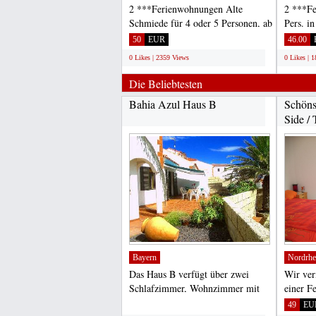
2 ***Ferienwohnungen Alte
2 ***Fe
Schmiede für 4 oder 5 Personen, ab
Pers. i
50, 00 Euro, in
Maaren/
50
EUR
46.00
Oberscheidweiler/Eifel,...
0 Likes | 2359 Views
0 Likes | 
Die Beliebtesten
Bahia Azul Haus B
Schöns
Side / 
Bayern
Nordrhe
Das Haus B verfügt über zwei
Wir ver
Schlafzimmer, Wohnzimmer mit
einer F
Essbereich, Bad, Garten,...
Natursch
;
49
EU