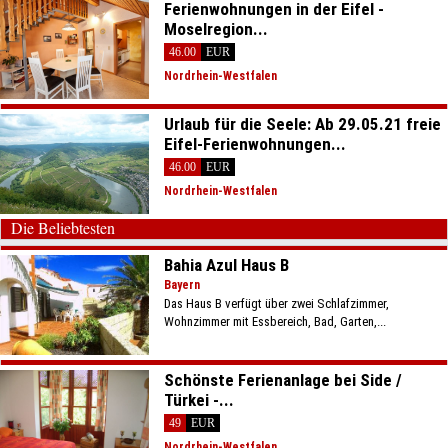
Ferienwohnungen in der Eifel -
Moselregion...
46.00
EUR
Nordrhein-Westfalen
Urlaub für die Seele: Ab 29.05.21 freie
Eifel-Ferienwohnungen...
46.00
EUR
Nordrhein-Westfalen
Die Beliebtesten
Bahia Azul Haus B
Bayern
Das Haus B verfügt über zwei Schlafzimmer,
Wohnzimmer mit Essbereich, Bad, Garten,...
Schönste Ferienanlage bei Side /
Türkei -...
49
EUR
Nordrhein-Westfalen