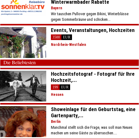
Winterwarmbader Rabatte
Bayern
Wir tauschen Pullover gegen Bikini, Winterblässe
gegen Sommerbräune und schicken...
Events, Veranstaltungen, Hochzeiten
3500
EUR
Nordrhein-Westfalen
Die Beliebtesten
Hochzeitsfotograf - Fotograf für Ihre
Hochzeit,...
199
EUR
Hessen
Showeinlage für den Geburtstag, eine
Gartenparty,...
Berlin
Manchmal stellt sich die Frage, was soll man Neues
machen um seine Gäste zu überraschen....