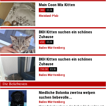
Main Coon Mix Kitten
300
EUR
Rheinland-Pfalz
BKH Kitten suchen ein schönes
Zuhause
450
EUR
Baden-Württemberg
BKH Kitten suchen ein schönes
Zuhause
350.00
EUR
Baden-Württemberg
Die Beliebtesten
Niedliche Bolonka zwetna welpen
suchen liebevolle...
Baden-Württemberg