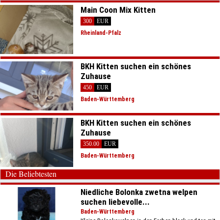
Main Coon Mix Kitten
300
EUR
Rheinland-Pfalz
BKH Kitten suchen ein schönes
Zuhause
450
EUR
Baden-Württemberg
BKH Kitten suchen ein schönes
Zuhause
350.00
EUR
Baden-Württemberg
Die Beliebtesten
Niedliche Bolonka zwetna welpen
suchen liebevolle...
Baden-Württemberg