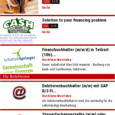
1000
EUR
Berlin
Solution to your financing problem
900
EUR
Berlin
Finanzbuchhalter (m/w/d) in Teilzeit
(10h)...
Nordrhein-Westfalen
Dauer: unbefristet Was Dich erwartet: - Buchung von
Bank- und Sachkonten, Debitoren...
Die Beliebtesten
Debitorenbuchhalter (m/w) mit SAP
R/3 FI...
Nordrhein-Westfalen
Als Debitorenbuchhalter/in sind Sie zuständig für die
selbständige Bearbeitung...
Steuerfachangestellte (w/m) oder