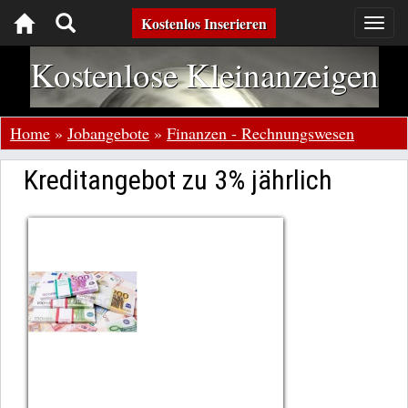
Toggle
Kostenlos Inserieren
Togg
navig
navigation
Kostenlose Kleinanzeigen
Home
»
Jobangebote
»
Finanzen - Rechnungswesen
Kreditangebot zu 3% jährlich