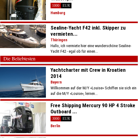
1000
EUR
Hamburg
Sealine-Yacht F42 inkl. Skipper zu
vermieten...
Thüringen
Hallo, ich vermiete hier eine wunderschöne Sealine-
Yacht F42 - egal ob für einen...
Die Beliebtesten
Yachtcharter mit Crew in Kroatien
2014
Bayern
Willkommen auf der M/Y «Louise» Schiffen sie sich ein
auf die M/Y «Louise», lernen...
Free Shipping Mercury 90 HP 4 Stroke
Outboard ...
3000
EUR
Berlin