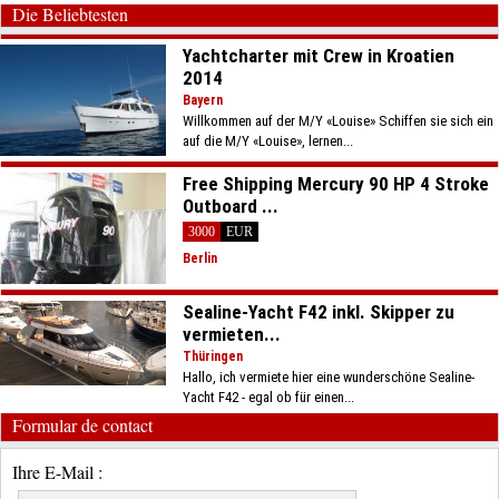
Die Beliebtesten
Yachtcharter mit Crew in Kroatien
2014
Bayern
Willkommen auf der M/Y «Louise» Schiffen sie sich ein
auf die M/Y «Louise», lernen...
Free Shipping Mercury 90 HP 4 Stroke
Outboard ...
3000
EUR
Berlin
Sealine-Yacht F42 inkl. Skipper zu
vermieten...
Thüringen
Hallo, ich vermiete hier eine wunderschöne Sealine-
Yacht F42 - egal ob für einen...
Formular de contact
Ihre E-Mail :