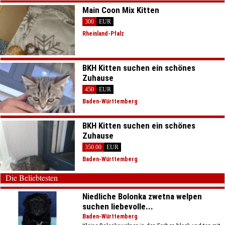
Main Coon Mix Kitten
300
EUR
Rheinland-Pfalz
BKH Kitten suchen ein schönes
Zuhause
450
EUR
Baden-Württemberg
BKH Kitten suchen ein schönes
Zuhause
350.00
EUR
Baden-Württemberg
Die Beliebtesten
Niedliche Bolonka zwetna welpen
suchen liebevolle...
Baden-Württemberg