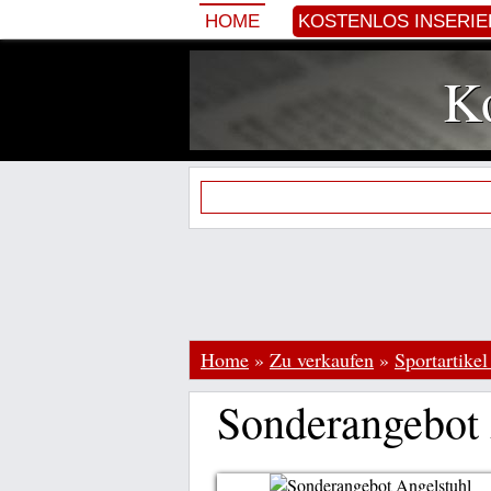
HOME
KOSTENLOS INSERI
Ko
Home
»
Zu verkaufen
»
Sportartikel
Sonderangebot 