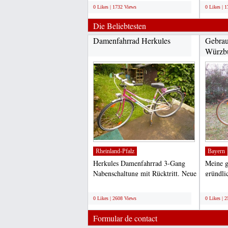
pulsarapexuk@gmail.com...
0 Likes | 1732 Views
0 Likes | 
Die Beliebtesten
Damenfahrrad Herkules
Gebrauc
Würzbu
Rheinland-Pfalz
Bayern
Herkules Damenfahrrad 3-Gang
Meine g
Nabenschaltung mit Rücktritt. Neue
gründli
Bereifung und Schläusche....
werksta
;
;
0 Likes | 2608 Views
0 Likes | 
Formular de contact