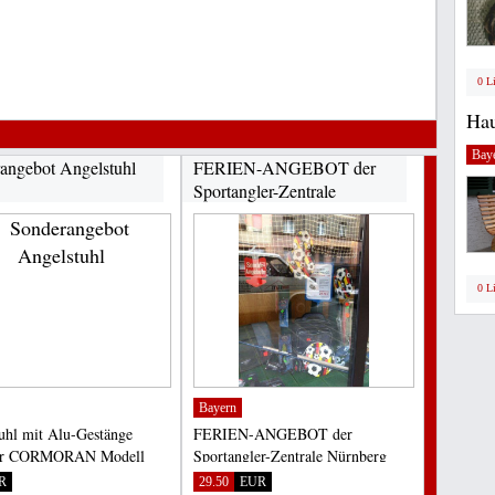
0 L
Hau
Bay
angebot Angelstuhl
FERIEN-ANGEBOT der
Sportangler-Zentrale
Nürnberg...
0 L
Bayern
uhl mit Alu-Gestänge
FERIEN-ANGEBOT der
ar CORMORAN Modell
Sportangler-Zentrale Nürnberg
ler Anglerstuhl in extra...
Aquantic Sea Gear Case Genau
R
29.50
EUR