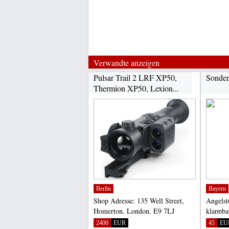
Verwandte anzeigen
Pulsar Trail 2 LRF XP50,
Sonder
Thermion XP50, Lexion...
Berlin
Bayern
Shop Adresse: 135 Well Street,
Angelst
Homerton, London, E9 7LJ
klappb
Großbritannien E-Mail:
1305 Tol
2400
EUR
45
EU