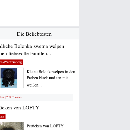
Die Beliebtesten
dliche Bolonka zwetna welpen
hen liebevolle Familen...
en-Württemberg
Kleine Bolonkawelpen in den
Farben black und tan mit
weißen...
ikes | 25307 Views
rücken von LOFTY
sen
Perücken von LOFTY