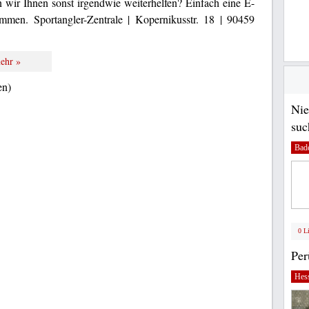
wir Ihnen sonst irgendwie weiterhelfen? Einfach eine E-
mmen. Sportangler-Zentrale | Kopernikusstr. 18 | 90459
ehr »
en)
Nie
suc
Bad
0 L
Pe
Hes