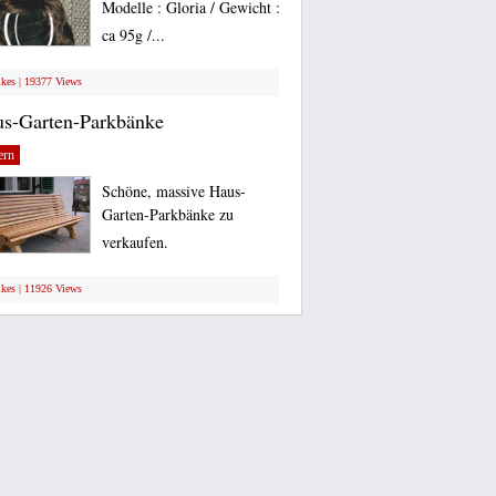
Modelle : Gloria / Gewicht :
ca 95g /...
ikes | 19377 Views
s-Garten-Parkbänke
ern
Schöne, massive Haus-
Garten-Parkbänke zu
verkaufen.
ikes | 11926 Views