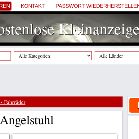
EREN
KONTAKT
PASSWORT WIEDERHERSTELLE
stenlose Kleinanzeig
 - Fahrräder
Angelstuhl