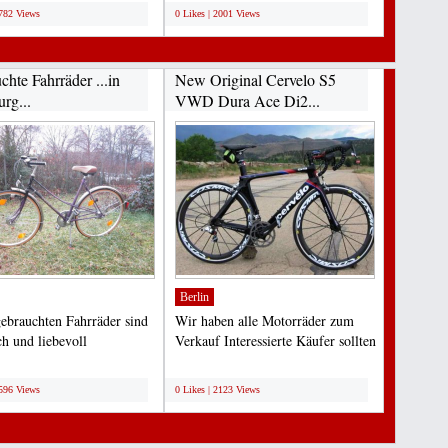
richtig...
1782 Views
0 Likes | 2001 Views
hte Fahrräder ...in
New Original Cervelo S5
rg...
VWD Dura Ace Di2...
Berlin
ebrauchten Fahrräder sind
Wir haben alle Motorräder zum
ch und liebevoll
Verkauf Interessierte Käufer sollten
ttgeprüft und entsprechen...
uns zu kontaktieren...
;
2596 Views
0 Likes | 2123 Views