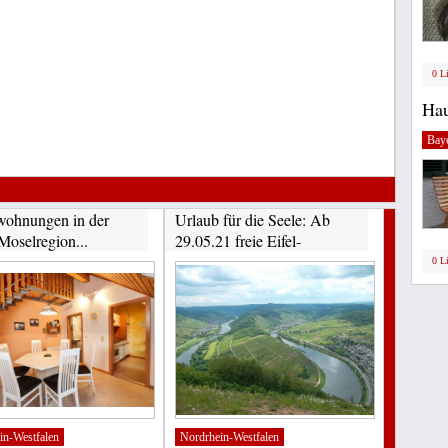
0 L
Hau
Bay
wohnungen in der
Urlaub für die Seele: Ab
 Moselregion...
29.05.21 freie Eifel-
Ferienwohnungen...
0 L
in-Westfalen
Nordrhein-Westfalen