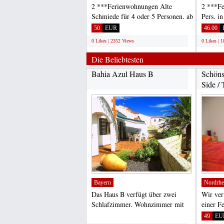
2 ***Ferienwohnungen Alte
2 ***Fe
Schmiede für 4 oder 5 Personen, ab
Pers. i
50, 00 Euro, in
Maaren/
50
EUR
46.00
Oberscheidweiler/Eifel,...
0 Likes | 2352 Views
0 Likes | 
Die Beliebtesten
Bahia Azul Haus B
Schöns
Side / 
Bayern
Nordrhe
Das Haus B verfügt über zwei
Wir ver
Schlafzimmer, Wohnzimmer mit
einer F
Essbereich, Bad, Garten,...
Natursch
;
49
EU