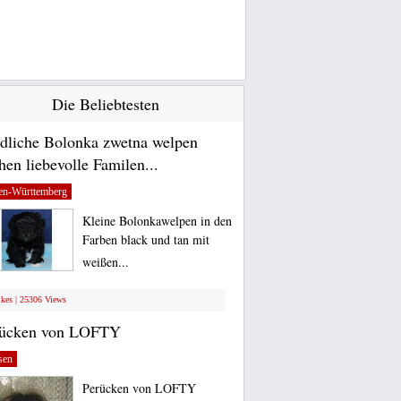
Die Beliebtesten
dliche Bolonka zwetna welpen
hen liebevolle Familen...
en-Württemberg
Kleine Bolonkawelpen in den
Farben black und tan mit
weißen...
ikes | 25306 Views
rücken von LOFTY
sen
Perücken von LOFTY