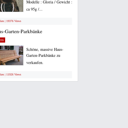
Modelle : Gloria / Gewicht :
ca 95g /...
ikes | 19376 Views
s-Garten-Parkbänke
ern
Schöne, massive Haus-
Garten-Parkbänke zu
verkaufen.
ikes | 11926 Views