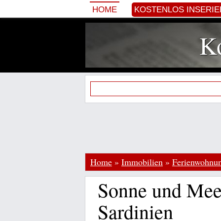
HOME
KOSTENLOS INSERI
Ko
Home
»
Immobilien
»
Ferienwohnu
Sonne und Meer
Sardinien