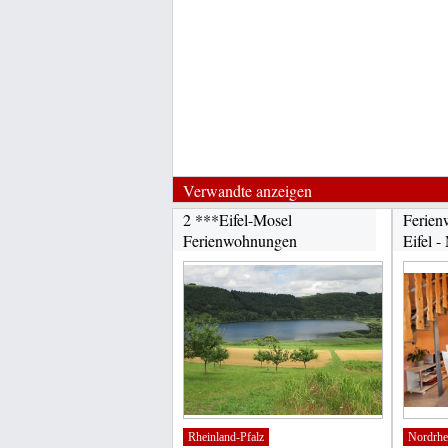
Verwandte anzeigen
2 ***Eifel-Mosel
Ferien
Ferienwohnungen
Eifel -
Rheinland-Pfalz
Nordrhe