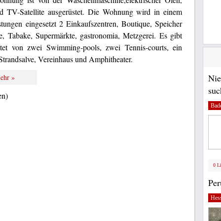
und TV-Satellite ausgerüstet. Die Wohnung wird in einem
istungen eingesetzt 2 Einkaufszentren, Boutique, Speicher
, Tabake, Supermärkte, gastronomia, Metzgerei. Es gibt
tet von zwei Swimming-pools, zwei Tennis-courts, ein
 Strandsalve, Vereinhaus und Amphitheater.
Nie
ehr »
suc
en)
Bad
0 L
Pe
Hes