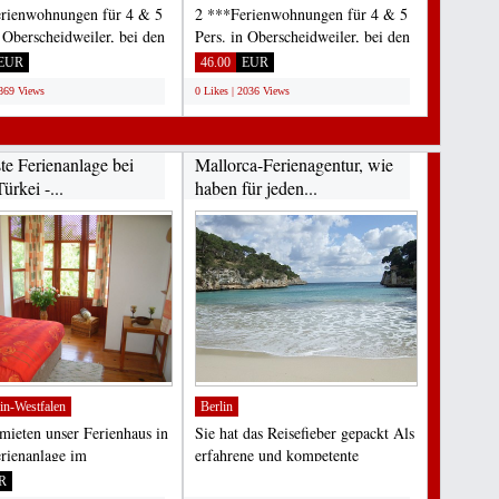
rienwohnungen für 4 & 5
2 ***Ferienwohnungen für 4 & 5
n Oberscheidweiler, bei den
Pers. in Oberscheidweiler, bei den
Seen der...
Maaren/Seen der...
EUR
46.00
EUR
1869 Views
0 Likes | 2036 Views
te Ferienanlage bei
Mallorca-Ferienagentur, wie
Türkei -...
haben für jeden...
in-Westfalen
Berlin
mieten unser Ferienhaus in
Sie hat das Reisefieber gepackt Als
erienanlage im
erfahrene und kompetente
utzgebiet an der...
Ferienagentur stehen...
R
;