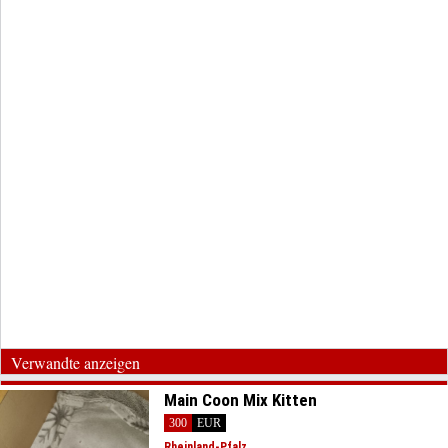
Verwandte anzeigen
Main Coon Mix Kitten
300
EUR
Rheinland-Pfalz