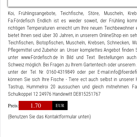
Koi, Frühlingsangebote, Teichfische, Störe, Muscheln, Kr
Fa.Fördefisch Endlich ist es wieder soweit, der Frühling ko
richtigen Temperaturen erreicht um Ihre neuen Teichbewohner e
bietet Ihnen seid über 30 Jahren, in unserem OnlineShop ein seh
Teichfischen, Biotopfischen, Muscheln, Krebsen, Schnecken, Was
Pflegemittel und Zubehör an. Unser komplettes Angebot finden 
unter www.Fördefisch.de In Bild und Text. Bestellungen auc
Schweiz möglich. Bei Fragen zu Ihrem Gartenteich oder unserem 
unter der Tel. Nr. 0160-4319849 oder per E-mail:info@foerdefi
können Sie sich Ihre Fische - Tiere ect auch selbst in unserer
Tastrup, Hummelroi 20 aussuchen und gleich mitnehmen. Fa.
Schulkoppel 12 24976 Handewitt DE815251767
1.70
Preis:
EUR
(Benutzen Sie das Kontaktformular unten)