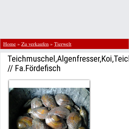
Home
»
Zu verkaufen
»
Tierwelt
Teichmuschel,Algenfresser,Koi,Teic
// Fa.Fördefisch