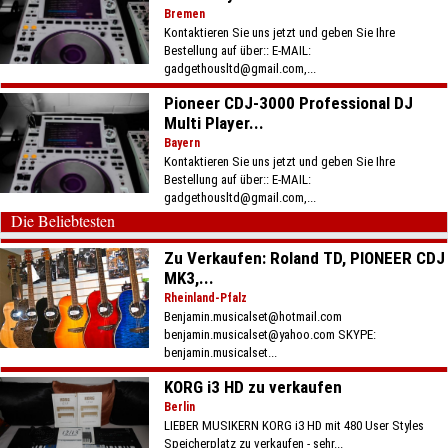
Bremen
Kontaktieren Sie uns jetzt und geben Sie Ihre
Bestellung auf über:: E-MAIL:
gadgethousltd@gmail.com,...
Pioneer CDJ-3000 Professional DJ
Multi Player...
Bayern
Kontaktieren Sie uns jetzt und geben Sie Ihre
Bestellung auf über:: E-MAIL:
gadgethousltd@gmail.com,...
Die Beliebtesten
Zu Verkaufen: Roland TD, PIONEER CDJ
MK3,...
Rheinland-Pfalz
Benjamin.musicalset@hotmail.com
benjamin.musicalset@yahoo.com SKYPE:
benjamin.musicalset...
KORG i3 HD zu verkaufen
Berlin
LIEBER MUSIKERN KORG i3 HD mit 480 User Styles
Speicherplatz zu verkaufen - sehr...