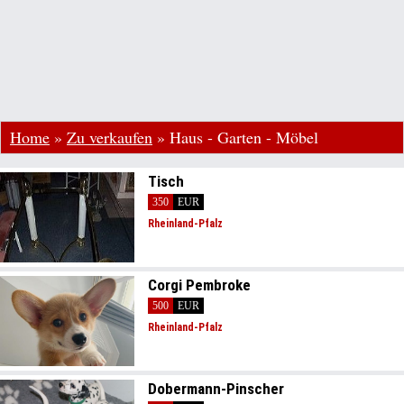
Home
»
Zu verkaufen
»
Haus - Garten - Möbel
Tisch
350
EUR
Rheinland-Pfalz
Corgi Pembroke
500
EUR
Rheinland-Pfalz
Dobermann-Pinscher