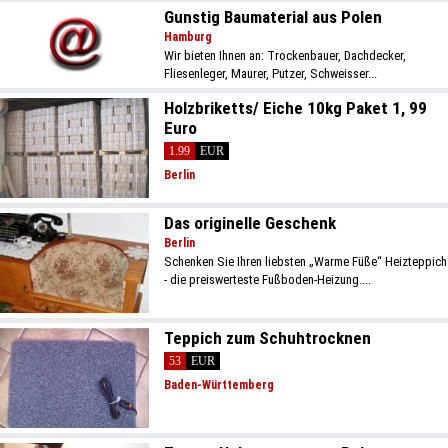
Gunstig Baumaterial aus Polen
Hamburg
Wir bieten Ihnen an: Trockenbauer, Dachdecker,
Fliesenleger, Maurer, Putzer, Schweisser...
Holzbriketts/ Eiche 10kg Paket 1, 99
Euro
1.99
EUR
Berlin
Das originelle Geschenk
Berlin
Schenken Sie Ihren liebsten „Warme Füße“ Heizteppich
- die preiswerteste Fußboden-Heizung....
Teppich zum Schuhtrocknen
53
EUR
Baden-Württemberg