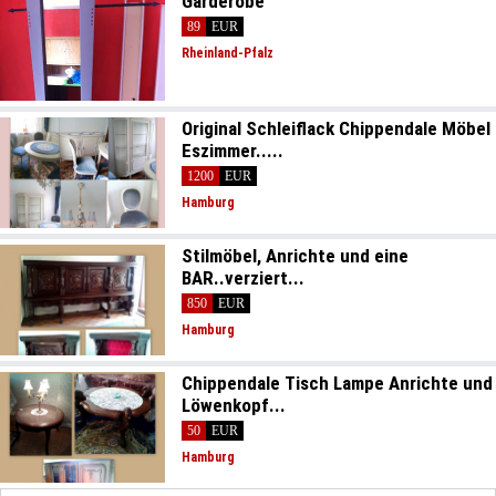
Garderobe
89
EUR
Rheinland-Pfalz
Original Schleiflack Chippendale Möbel
Eszimmer.....
1200
EUR
Hamburg
Stilmöbel, Anrichte und eine
BAR..verziert...
850
EUR
Hamburg
Chippendale Tisch Lampe Anrichte und
Löwenkopf...
50
EUR
Hamburg