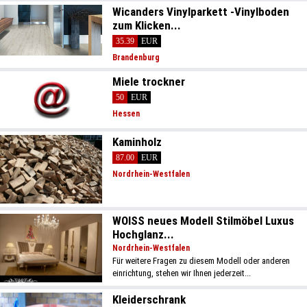
Wicanders Vinylparkett -Vinylboden
zum Klicken...
35.39
EUR
Brandenburg
Miele trockner
50
EUR
Hessen
Kaminholz
87.00
EUR
Nordrhein-Westfalen
WOISS neues Modell Stilmöbel Luxus
Hochglanz...
Nordrhein-Westfalen
Für weitere Fragen zu diesem Modell oder anderen
einrichtung, stehen wir Ihnen jederzeit...
Kleiderschrank