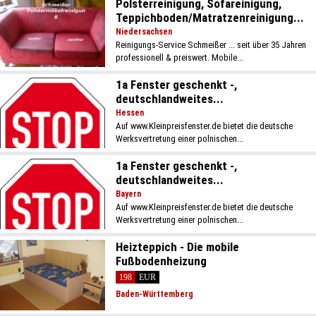
Polsterreinigung, Sofareinigung,
Teppichboden/Matratzenreinigung...
Niedersachsen
Reinigungs-Service Schmeißer ... seit über 35 Jahren
professionell & preiswert. Mobile...
1a Fenster geschenkt -,
deutschlandweites...
Hessen
Auf www.Kleinpreisfenster.de bietet die deutsche
Werksvertretung einer polnischen...
1a Fenster geschenkt -,
deutschlandweites...
Bayern
Auf www.Kleinpreisfenster.de bietet die deutsche
Werksvertretung einer polnischen...
Heizteppich - Die mobile
Fußbodenheizung
198
EUR
Baden-Württemberg