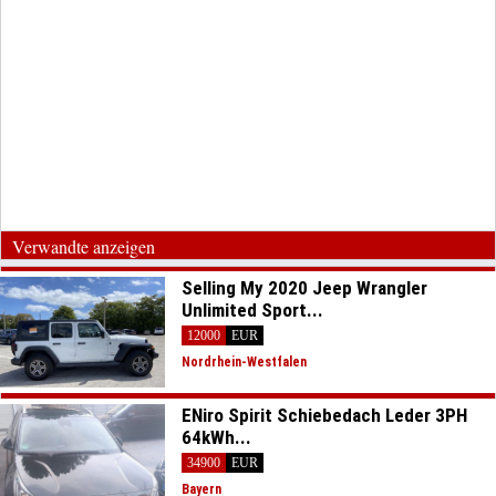
Verwandte anzeigen
Selling My 2020 Jeep Wrangler
Unlimited Sport...
12000
EUR
Nordrhein-Westfalen
ENiro Spirit Schiebedach Leder 3PH
64kWh...
34900
EUR
Bayern