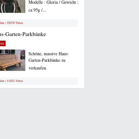
Modelle : Gloria / Gewicht :
ca 95g /...
ikes | 19376 Views
s-Garten-Parkbänke
ern
Schöne, massive Haus-
Garten-Parkbänke zu
verkaufen.
ikes | 11925 Views