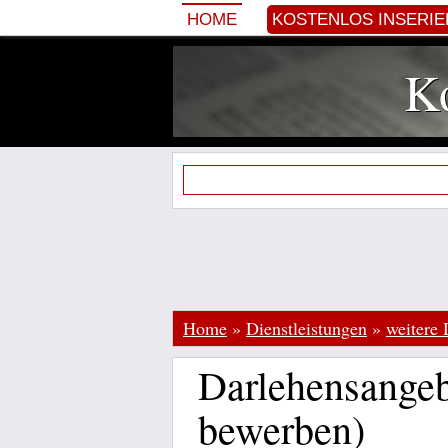
HOME
KOSTENLOS INSERI
Ko
Home
»
Dienstleistungen
»
weitere 
Darlehensangeb
bewerben)