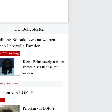
Die Beliebtesten
dliche Bolonka zwetna welpen
hen liebevolle Familen...
en-Württemberg
Kleine Bolonkawelpen in den
Farben black und tan mit
weißen...
ikes | 25305 Views
rücken von LOFTY
sen
Perücken von LOFTY