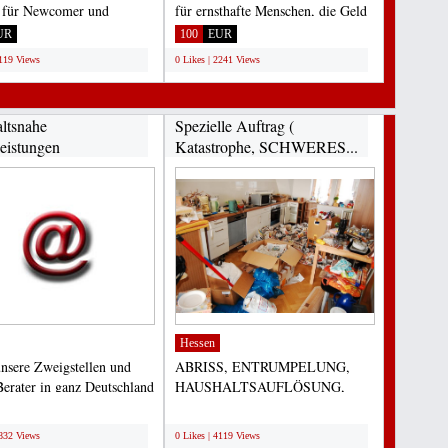
 für Newcomer und
für ernsthafte Menschen, die Geld
ger FOTOWORKSHOP...
für alle Arten...
UR
100
EUR
2119 Views
0 Likes | 2241 Views
ltsnahe
Spezielle Auftrag (
leistungen
Katastrophe, SCHWERES...
Hessen
nsere Zweigstellen und
ABRISS, ENTRUMPELUNG,
Berater in ganz Deutschland
HAUSHALTSAUFLÖSUNG,
ns möglich,...
usw... Spezielle Auftrag (
;
Katastrophe,...
4832 Views
0 Likes | 4119 Views