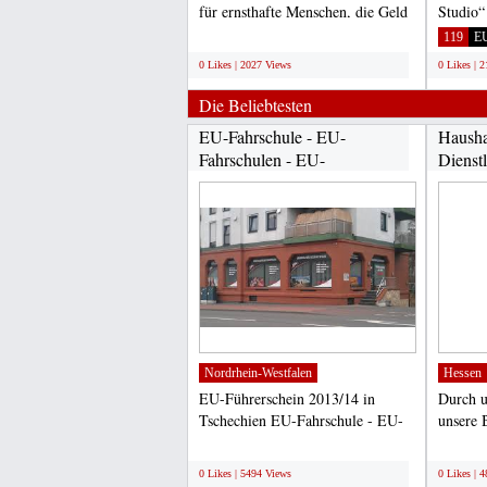
für ernsthafte Menschen, die Geld
Studio“
für alle Arten...
Anfän
;
119
E
0 Likes | 2027 Views
0 Likes | 
Die Beliebtesten
EU-Fahrschule - EU-
Hausha
Fahrschulen - EU-
Dienst
Führerschein...
Nordrhein-Westfalen
Hessen
EU-Führerschein 2013/14 in
Durch u
Tschechien EU-Fahrschule - EU-
unsere 
Fahrschulen - EU-Führerschein...
ist es u
;
;
0 Likes | 5494 Views
0 Likes | 