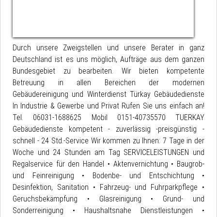
Durch unsere Zweigstellen und unsere Berater in ganz Deutschland ist es uns möglich, Aufträge aus dem ganzen Bundesgebiet zu bearbeiten. Wir bieten kompetente Betreuung in allen Bereichen der modernen Gebäudereinigung und Winterdienst Türkay Gebäudedienste In Industrie & Gewerbe und Privat Rufen Sie uns einfach an! Tel. 06031-1688625 Mobil 0151-40735570 TUERKAY Gebäudedienste kompetent - zuverlässig -preisgünstig - schnell - 24 Std.-Service Wir kommen zu Ihnen: 7 Tage in der Woche und 24 Stunden am Tag SERVICELEISTUNGEN und Regalservice für den Handel • Aktenvernichtung • Baugrob- und Feinreinigung • Bodenbe- und Entschichtung • Desinfektion, Sanitation • Fahrzeug- und Fuhrparkpflege • Geruchsbekämpfung • Glasreinigung • Grund- und Sonderreinigung • Haushaltsnahe Dienstleistungen • Industriereinigung • Kantinen- und Spüldienst • Kehrwochen- und Winterdienst • Lamellenreinigung • Leuchtenreinigung (Spiegelraster) • Luftreinigung (elektrostatisch) • Müllentsorgung, Bauschuttentfernung • Ozonisierung • Parkettaufbereitung • Parkhausflächenreinigung • PC-Reinigung • Schädlingsbekämpfung • Schmutzfangmattenservice • Teppich- und Polsterreinigung • Teppichimprägnierung • Ultraschallreinigung • Umzugsreinigung • Unterhaltsreinigung • Versiegelung • Wintergartenreinigung • Wohnungsreinigung • Außenanlagenreinigung • Baureinigung • Beratung • Büroreinigung • Dachrinnenreinigung • Deckenreinigung • Desinfektionsmaßnahmen • Entrümpelungen und Reinigung von Wohnungen • Fassadenreinigung • Fensterreinigung • Gebäudereinigung • Gehwegreinigung • Glasreinigung • Grundreinigungen aller Art • Haushaltsauflösungen • Hausmeisterdienste • Hygienereinigung und Desinfektion von Toilettenanlagen, Dusch- und Waschräumen • Industriereinigung • Jalousienreinigung • Klein-Umzüge mit Renovierung und Reinigung der Wohnung • Lampenreinigung • Parkplatzreinigung • Parkhausreinigung • Pfortendienste • Photovoltaikanlagenreinigung • Produktionshallenreinigung • Reinigungskolonnen • Reinigungsmittel und Hygieneartikel • Schwimmbadreinigung • Teppichreinigung • Unterhaltsreinigung • Urlaubs- und Krankheitsvertretung • Verkauf von Reinigungs- und Hygieneartikel • Wintergartenreinigung • Winterdienst Frankfurt Bergen-Enkheim • Winterdienst Frankfurt Bockenheim • Winterdienst Frankfurt Bornheim • Winterdienst Frankfurt Eschersheim • Winterdienst Frankfurt Fechenheim • Winterdienst Frankfurt Hausen • Winterdienst Frankfurt Preungesheim • Winterdienst Frankfurt Sossenheim büroreinigung büroreinigung büroreinigung bueroreinigung grundreinigung bauschlussreinigung bauschlußreinigung praxisreinigung bau reinigungen baureinigung baufeinreinigung büro reinigung baureinigungen reinigungsservice reinraumreinigung bauendreinigung reinigungsfirma büroreinigung spezialreinigungen reinigungsfirmen jalousienreinigung hausreinigung reinigungs service haushaltsreinigung reinigung firmen fensterreinigung fensterreinigung glasreinigung glasreiniger praxisreinigung fensterputzer baureinigung fensterreinigung fensterreinigung grundreinigung baufeinreinigung jalousienreinigung büroreinigung bueroreinigung fensterreinigung mr clean fenster reinigung büroreinigung büroreinigung bauschlußreinigung bauschlussreinigung haushaltsreinigung baureinigungen unterhaltsreinigung bauendreinigung treppenhausreinigung bau reinigungen reinigungs service gebäudereinigung fensterputzen büroreinigung bau reinigungen graffitibeseitigung praxisreinigung baureinigung büroreinigung büroreinigung farbentfernung bauschlußreinigung bauschlussreinigung graffiti entfernung büroreinigung bueroreinigung graffitientfernung fassadenkletterer reinraumreinigung dachreiniung graffiti schutz grundreinigung dachreinigung baureinigungen baufeinreinigung höhenarbeiten spezialreinigung gebäudereinigung Reinigung von Industrieanlagen Hallenbodenreinigung Reinraumreinigung Computertastaturreinigung Jalousienreinigung Haltestellenreinigung Schwimmbadreinigung Maschinenreinigung Wohnungsentrümpelungen Rolltreppenreinigung Garten- und Grünanlagenpflege Winterdienst Frankfurt Bergen-Enkheim Winterdienst Frankfurt Bockenheim Winterdienst Frankfurt Bornheim Winterdienst Frankfurt Eschersheim Winterdienst Frankfurt Fechenheim Winterdienst Frankfurt Hausen Winterdienst Frankfurt Preungesheim Winterdienst Frankfurt Sossenheim Winterdienst Frankfurt Riedberg Winterdienst Langen Winterdienst Egelsbach Winterdienst Offenbach Winterdienst Bundesweit Reinigungsservice Bad Nauheim, Reinigungsservice Steinfurth, Reinigungsservice Friedberg, Reinigungsservice Echzell, Reinigungsservice Butzbach, Reinigungsservice Reinigungsservice Nieder-Mörlen, Reinigungsservice Rödgen, Reinigungsservice Schwalheim, Reinigungsservice Wölfersheim, Reinigungsservice Altenstadt, Reinigungsservice Florstadt, Reinigungsservice Rosbach, Winterdienst Bad Nauheim, Winterdienst Steinfurth, Winterdienst Friedberg, Winterdienst Echzell, Winterdienst Butzbach, Winterdienst Nieder-Mörlen, Winterdienst Rödgen, Winterdienst Schwalheim, Winterdienst Wölfersheim, Winterdienst Altenstadt, Winterdienst Florstadt, Winterdienst Rosbach, Winterdienst Butzbach, Winterdienst Rockenberg, Winterdienst Ober Mörlen, Winterdienst Bad Nauheim, Winterdienst Wölfersheim, Winterdienst Friedberg, Winterdienst Rosbach, Winterdienst Wöllstadt, Winterdienst Karben, Winterdienst Bad Vilbel, Winterdienst Nidderau, Winterdienst Niddatal, Winterdienst Florstadt, Winterdienst Reichelsheim, Winterdienst Echzell, Winterdienst Nidda, Winterdienst Ranstadt, Winterdienst von Frankfurt am Main, Winterdienst von Friedberg, Gebäudereinigungsfirmen Friedberg, Glasreinigung Friedberg, Grundreinigung, Altenheimreinigung Friedberg, Aussenflächenpflege Friedberg, Außenanlagenreinigung Friedberg, Baustellenreinigung Friedberg, Bodenreinigung Friedberg, Entrümpelung Friedberg, Fensterputzer Friedberg, Fensterreinigung Friedberg, Fussbodenreinigung Friedberg, Gebäudedienste Friedberg, Gebäudedienstleistungen Friedberg, Schulreinigung Friedberg, Unterhaltsreinigung Friedberg, Winterdienst Friedberg, Haushaltshilfe Friedberg, Hausmeister Friedberg, Grünanlagenpflege Friedberg, Haushaltsreinigung Friedberg, Hausmeisterdienst Friedberg, Hausmeisterdienste Friedberg, Hausmeisterservice Friedberg, Hausreinigung Friedberg, Kehrdienst Friedberg, Kehrdienste Friedberg, Putzpersonal Friedberg, Friedberg, Bad Nauheim, Dienstleistungen ums Haus Friedberg, Putzhilfe Friedberg, Wetteraukreis, Hauswart Friedberg, Unkrautentfernung Friedberg, Gartenarbeiten Friedberg, Gartengestaltung Friedberg, Haushaltsauflösung Friedberg, Baureinigung Friedberg, Büroreinigung Friedberg, fassadenreinigung Riedberg in Frankfurt, bauendreinigung Riedberg in Frankfurt, büroreinigung Riedberg in Frankfurt, treppenhausreinigung Riedberg in Frankfurt, glasreinigung Riedberg in Frankfurt, unterhaltsreinigung Riedberg in Frankfurt, gebäudereinigung Riedberg in Frankfurt, reinigungsservice Riedberg in Frankfurt, Wasserschadensanierung Riedberg in Frankfurt, Brandschadensanierung Riedberg in Frankfurt, gebäudedienste Riedberg in Frankfurt, gebäudeservice Riedberg in Frankfurt, industriereinigung Riedberg in Frankfurt, sonderreinigung Riedberg in Frankfurt, reinigungsdienste Riedberg in Frankfurt, dienstleistungsgruppe Riedberg in Frankfurt, dienstleistung Riedberg in Frankfurt, fensterreinigung Riedberg in Frankfurt, fensterputzer Riedberg in Frankfurt, putzservice Riedberg in Frankfurt, haushaltsreinigung Riedberg in Frankfurt, hausmeisterdienst Riedberg in Frankfurt, winterdienst Riedberg in Frankfurt, gebäudemanagement Riedberg in Frankfurt, malerarbeit Riedberg in Frankfurt, Putzarbeiten Riedberg in Frankfurt, Trockenbau Riedberg in Frankfurt, Riedberg Winterdienst, Winterdienst Riedberg, Winterdienst in Riedberg, Winterdienst in Riedberg und Umgebeung, Winterdienst Riedberg in Frankfurt und Umgebeung, Winterdienst Französische Viertel Riedberg in Frankfurt, Reinigungsservice Französische Viertel Riedberg in Frankfurt, Gebäudereinigung Französische Viertel Riedberg in Frankfurt, Gebäudedienste Französische Viertel Riedberg in Frankfurt, Orte in der Nähe von Friedberg: Bad Nauheim, Wöllstadt, Ober-Mörlen, Reichelsheim, Wölfersheim, Rockenberg, Münzenberg, Karben, Rosbach vor der Höhe, Florstadt, Niddatal, Butzbach, Niederdorfelden, Echzell, Bad Vilbel, Friedrichsdorf, Schöneck, Fernwald, Ranstadt, Nidderau, Lich, Pohlheim, Buseck, Langgöns, Wehrheim gebäudereinigung Bad Nauheim, gebäudereinigung Wöllstadt, gebäudereinigung Ober-Mörlen, gebäudereinigung Reichelsheim, gebäudereinigung Wölfersheim, gebäudereinigung Rockenberg, gebäudereinigung Münzenberg, gebäudereinigung Karben, gebäudereinigung Rosbach vor der Höhe, gebäudereinigung Florstadt, gebäudereinigung Niddatal, gebäudereinigung Butzbach, gebäudereinigung Niederdorfelden, gebäudereinigung Echzell, gebäudereinigung Bad Vilbel, gebäudereinigung Friedrichsdorf, gebäudereinigung Schöneck, gebäudereinigung Fernwald, gebäudereinigung Ranstadt, gebäudereinigung Nidderau, gebäudereinigung Lich, gebäudereinigung Pohlheim, gebäudereinigung Buseck, gebäudereinigung Langgöns, gebäudereinigung Wehrheim Hausmeisterservice Bad Nauheim, Hausmeisterservice Wöllstadt, Hausmeisterservice Ober-Mörlen, Hausmeisterservice Reichelsheim, Hausmeisterservice Wölfersheim, Hausmeisterservice Rockenberg, Hausmeisterservice Münzenberg, Hausmeisterservice Karben, Hausmeisterservice Rosbach vor der Höhe, Hausmeisterservice Florstadt, Hausmeisterservice Niddatal, Hausmeisterservice Butzbach, Hausmeisterservice Niederdorfelden, Hausmeisterservice Echzell, Hausmeisterservice Bad Vilbel, Hausmeisterservice Friedrichsdorf, Hausmeisterservice Schöneck, Hausmeisterservice Fernwald, Hausmeisterservice Ranstadt, Hausmeisterservice Nidderau, Hausmeisterservice Lich, Hausmeisterservice Pohlheim, Hausmeisterservice Buseck, Hausmeisterservice Langgöns, Hausmeisterservice Wehrheim Winterdienst Bad Nauheim, Winterdienst Wöllstadt, Winterdienst Ober-Mörlen, Winterdienst