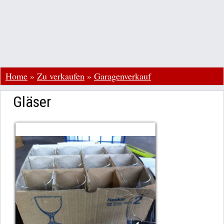
Home
»
Zu verkaufen
»
Garagenverkauf
Gläser