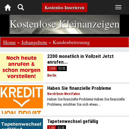
Toggle
Kostenlos Inserieren
Togg
navig
navigation
Kostenlose Kleinanzeigen
Home
»
Jobangebote
»
Kundenbetreuung
2200 monatlich in Vollzeit Jetzt
anrufen...
2200
EUR
Berlin
Haben Sie finanzielle Probleme
Nordrhein-Westfalen
Haben Sie finanzielle Probleme Haben Sie finanzielle
Probleme, möchten Sie sich etwas...
Tapetenwechsel gefällig
1.00
EUR