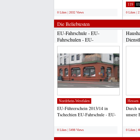
für alle Arten...
Anfän
;
119
E
0 Likes | 2032 Views
0 Likes | 
Die Beliebtesten
EU-Fahrschule - EU-
Hausha
Fahrschulen - EU-
Dienst
Führerschein...
Nordrhein-Westfalen
Hessen
EU-Führerschein 2013/14 in
Durch u
Tschechien EU-Fahrschule - EU-
unsere 
Fahrschulen - EU-Führerschein...
ist es u
;
;
0 Likes | 5498 Views
0 Likes | 