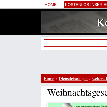
HOME
KOSTENLOS INSERI
Ko
Home
»
Dienstleistungen
»
weitere 
Weihnachtsgesc