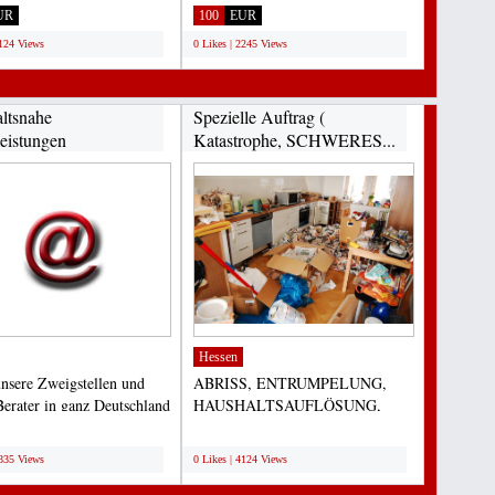
ger FOTOWORKSHOP...
für alle Arten...
UR
100
EUR
2124 Views
0 Likes | 2245 Views
ltsnahe
Spezielle Auftrag (
leistungen
Katastrophe, SCHWERES...
Hessen
nsere Zweigstellen und
ABRISS, ENTRUMPELUNG,
Berater in ganz Deutschland
HAUSHALTSAUFLÖSUNG,
ns möglich,...
usw... Spezielle Auftrag (
;
Katastrophe,...
4835 Views
0 Likes | 4124 Views