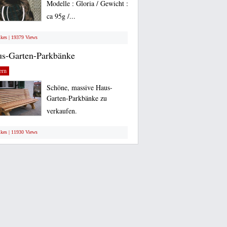
Modelle : Gloria / Gewicht :
ca 95g /...
ikes | 19379 Views
s-Garten-Parkbänke
ern
Schöne, massive Haus-
Garten-Parkbänke zu
verkaufen.
ikes | 11930 Views