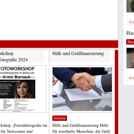
0 L
Hau
Bay
rkshop
Hilfe und Geldfinanzierung
fotografie 2024
0 L
Sachsen
kshop „Porträtfotografie im
Hilfe und Geldfinanzierung Hilfe
 für Newcomer und
für ernsthafte Menschen, die Geld