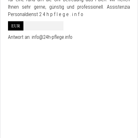
Ihnen sehr gerne, günstig und professionell. Assistenzia
Personaldienst 2 4 h p f l e g e . i n f o
EUR
Antwort an:
info@24h-pflege.info