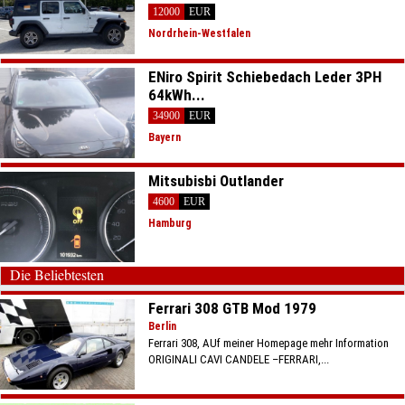
12000
EUR
Nordrhein-Westfalen
ENiro Spirit Schiebedach Leder 3PH
64kWh...
34900
EUR
Bayern
Mitsubisbi Outlander
4600
EUR
Hamburg
Die Beliebtesten
Ferrari 308 GTB Mod 1979
Berlin
Ferrari 308, AUf meiner Homepage mehr Information
ORIGINALI CAVI CANDELE –FERRARI,...