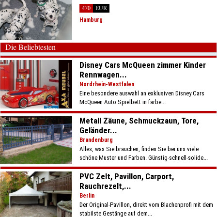
470
EUR
Hamburg
Die Beliebtesten
Disney Cars McQueen zimmer Kinder
Rennwagen...
Nordrhein-Westfalen
Eine besondere auswahl an exklusiven Disney Cars
McQueen Auto Spielbett in farbe...
Metall Zäune, Schmuckzaun, Tore,
Geländer...
Brandenburg
Alles, was Sie brauchen, finden Sie bei uns viele
schöne Muster und Farben. Günstig-schnell-solide...
PVC Zelt, Pavillon, Carport,
Rauchrezelt,...
Berlin
Der Original-Pavillon, direkt vom Blachenprofi mit dem
stabilste Gestänge auf dem...