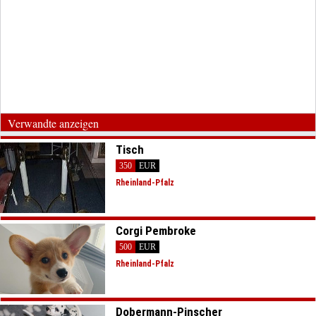
Verwandte anzeigen
Tisch
350
EUR
Rheinland-Pfalz
Corgi Pembroke
500
EUR
Rheinland-Pfalz
Dobermann-Pinscher