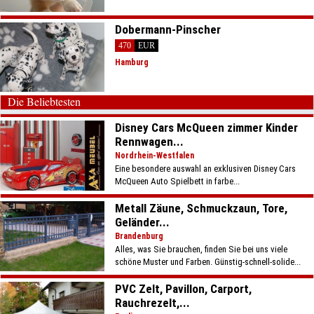
Dobermann-Pinscher
470
EUR
Hamburg
Die Beliebtesten
Disney Cars McQueen zimmer Kinder
Rennwagen...
Nordrhein-Westfalen
Eine besondere auswahl an exklusiven Disney Cars
McQueen Auto Spielbett in farbe...
Metall Zäune, Schmuckzaun, Tore,
Geländer...
Brandenburg
Alles, was Sie brauchen, finden Sie bei uns viele
schöne Muster und Farben. Günstig-schnell-solide...
PVC Zelt, Pavillon, Carport,
Rauchrezelt,...