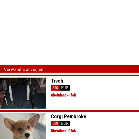
Verwandte anzeigen
Tisch
350
EUR
Rheinland-Pfalz
Corgi Pembroke
500
EUR
Rheinland-Pfalz