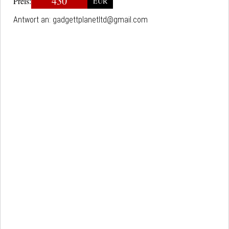
430
Preis:
EUR
Antwort an:
gadgettplanetltd@gmail.com